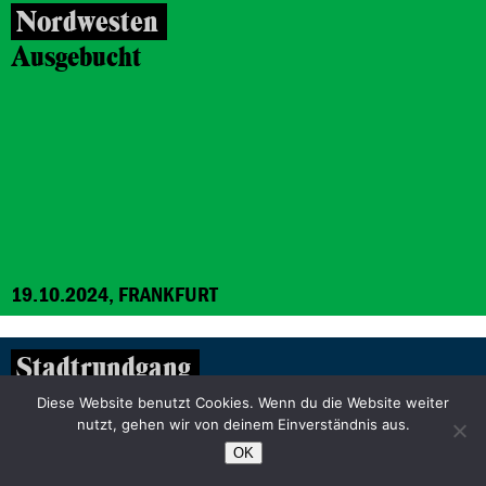
Nordwesten
Ausgebucht
19.10.2024, FRANKFURT
Stadtrundgang
Widerstand im
Diese Website benutzt Cookies. Wenn du die Website weiter
nutzt, gehen wir von deinem Einverständnis aus.
Bahnhofsviertel/Altstadt
OK
Stadtrundgang - Ausgebucht