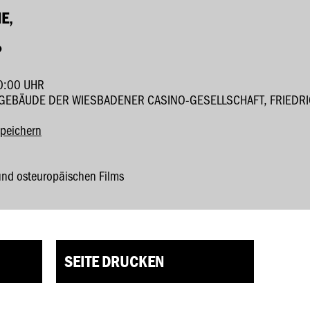
E,
?
0:00 UHR
GEBÄUDE DER WIESBADENER CASINO-GESELLSCHAFT, FRIEDRIC
speichern
 und osteuropäischen Films
SEITE DRUCKEN