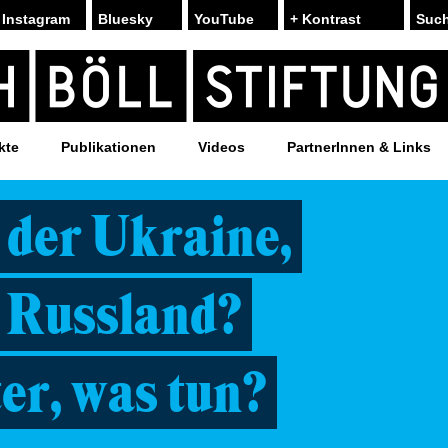
Instagram
Bluesky
YouTube
+ Kontrast
kte
Publikationen
Videos
PartnerInnen & Links
n der Ukraine,
n Russland?
er, was tun?