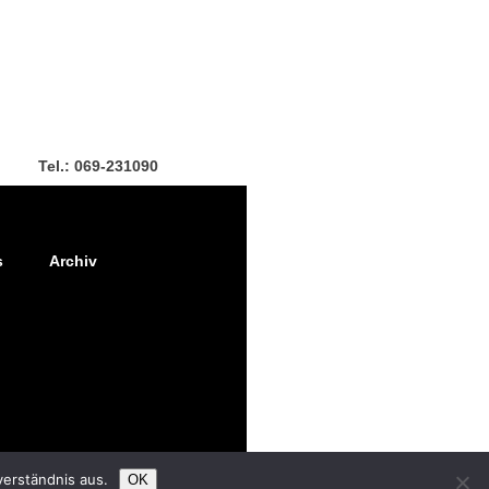
Tel.: 069-231090
s
Archiv
verständnis aus.
OK