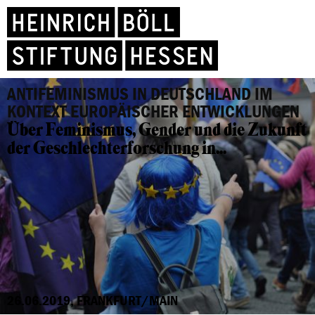
ANTIFEMINISMUS IN DEUTSCHLAND IM
KONTEXT EUROPÄISCHER ENTWICKLUNGEN
Über Feminismus, Gender und die Zukunft
der Geschlechterforschung in...
26.06.2019, FRANKFURT/MAIN