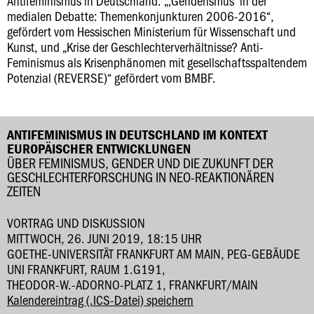
Antifeminismus in Deutschland: „‚Genderismus‘ in der
medialen Debatte: Themenkonjunkturen 2006-2016“,
gefördert vom Hessischen Ministerium für Wissenschaft und
Kunst, und „Krise der Geschlechterverhältnisse? Anti-
Feminismus als Krisenphänomen mit gesellschaftsspaltendem
Potenzial (REVERSE)“ gefördert vom BMBF.
ANTIFEMINISMUS IN DEUTSCHLAND IM KONTEXT
EUROPÄISCHER ENTWICKLUNGEN
ÜBER FEMINISMUS, GENDER UND DIE ZUKUNFT DER
GESCHLECHTERFORSCHUNG IN NEO-REAKTIONÄREN
ZEITEN
VORTRAG UND DISKUSSION
MITTWOCH, 26. JUNI 2019, 18:15 UHR
GOETHE-UNIVERSITÄT FRANKFURT AM MAIN, PEG-GEBÄUDE
UNI FRANKFURT, RAUM 1.G191,
THEODOR-W.-ADORNO-PLATZ 1, FRANKFURT/MAIN
Kalendereintrag (.ICS-Datei) speichern