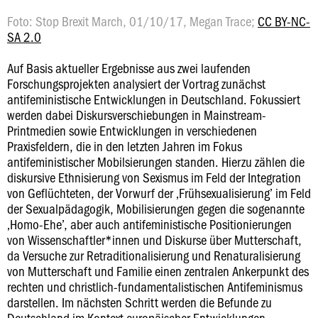
Foto: Stop Brexit March, 01/10/17, Megan Trace;
CC BY-NC-
SA 2.0
Auf Basis aktueller Ergebnisse aus zwei laufenden
Forschungsprojekten analysiert der Vortrag zunächst
antifeministische Entwicklungen in Deutschland. Fokussiert
werden dabei Diskursverschiebungen in Mainstream-
Printmedien sowie Entwicklungen in verschiedenen
Praxisfeldern, die in den letzten Jahren im Fokus
antifeministischer Mobilsierungen standen. Hierzu zählen die
diskursive Ethnisierung von Sexismus im Feld der Integration
von Geflüchteten, der Vorwurf der ‚Frühsexualisierung’ im Feld
der Sexualpädagogik, Mobilisierungen gegen die sogenannte
‚Homo-Ehe’, aber auch antifeministische Positionierungen
von Wissenschaftler*innen und Diskurse über Mutterschaft,
da Versuche zur Retraditionalisierung und Renaturalisierung
von Mutterschaft und Familie einen zentralen Ankerpunkt des
rechten und christlich-fundamentalistischen Antifeminismus
darstellen. Im nächsten Schritt werden die Befunde zu
Deutschland im Kontext europäischer Entwicklungen