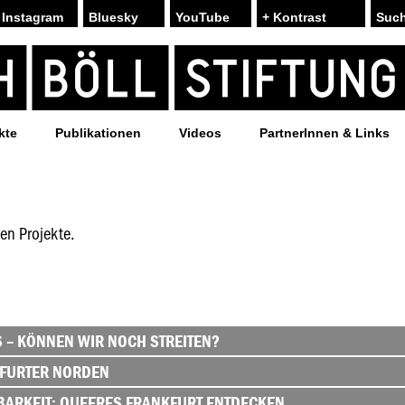
Instagram
Bluesky
YouTube
+ Kontrast
kte
Publikationen
Videos
PartnerInnen & Links
en Projekte.
 – KÖNNEN WIR NOCH STREITEN?
FURTER NORDEN
BARKEIT: QUEERES FRANKFURT ENTDECKEN