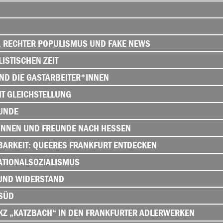
 RECHTER POPULISMUS UND FAKE NEWS
ISTISCHEN ZEIT
D DIE GASTARBEITER*INNEN
T GLEICHSTELLUNG
RUNDE
INNEN UND FREUNDE NACH HESSEN
BARKEIT: QUEERES FRANKFURT ENTDECKEN
NATIONALSOZIALISMUS
 UND WIDERSTAND
SÜD
S KZ „KATZBACH“ IN DEN FRANKFURTER ADLERWERKEN