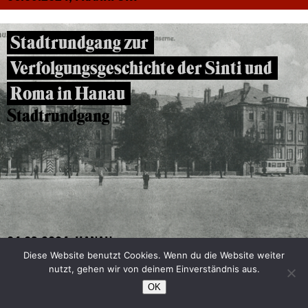
Stadtrundgang zur
Verfolgungsgeschichte der Sinti und
Roma in Hanau
Stadtrundgang
04.09.2024, HANAU
Diese Website benutzt Cookies. Wenn du die Website weiter
nutzt, gehen wir von deinem Einverständnis aus.
Rechenzentren Seckbach-Süd
OK