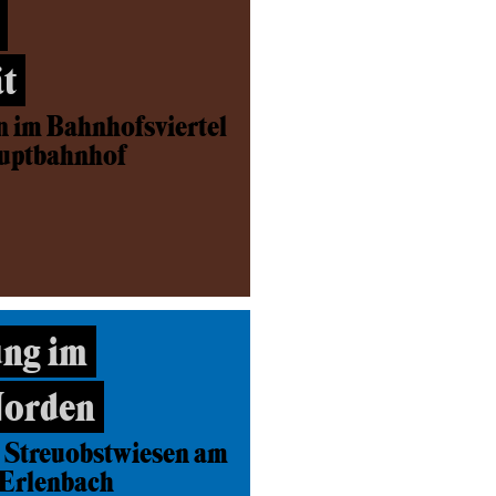
t
n im Bahnhofsviertel
auptbahnhof
ng im
Norden
 Streuobstwiesen am
-Erlenbach