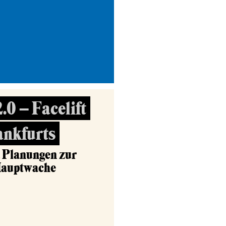
0 – Facelift
ankfurts
d Planungen zur
Hauptwache