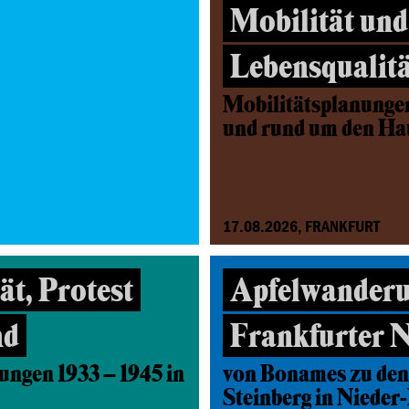
Mobilität und
Lebensqualitä
Mobilitätsplanunge
und rund um den H
17.08.2026, FRANKFURT
t, Protest
Apfelwanderu
nd
Frankfurter 
ungen 1933 – 1945 in
von Bonames zu den
Steinberg in Nieder