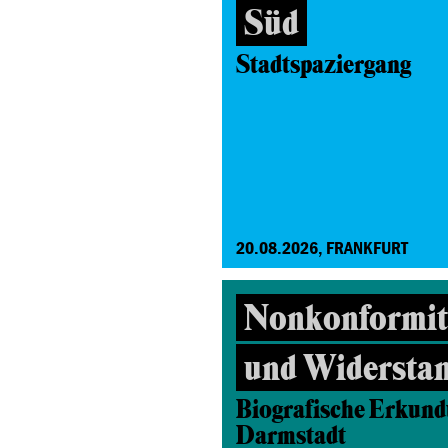
Süd
Stadtspaziergang
20.08.2026, FRANKFURT
Nonkonformitä
und Widersta
Biografische Erkund
Darmstadt