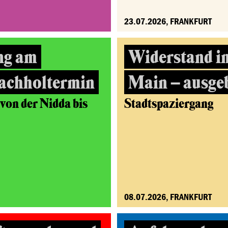
23.07.2026, FRANKFURT
ng am
Widerstand i
achholtermin
Main – ausge
on der Nidda bis
Stadtspaziergang
08.07.2026, FRANKFURT