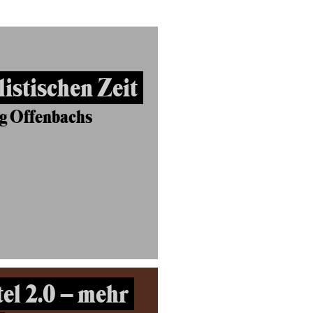
listischen Zeit
g Offenbachs
el 2.0 – mehr