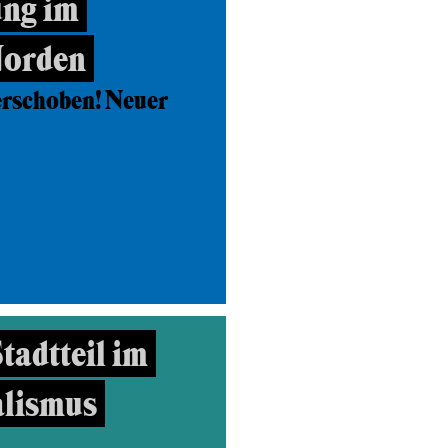
ng im
Norden
erschoben! Neuer
tadtteil im
alismus