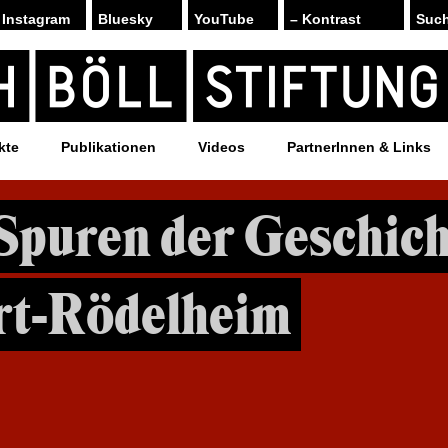
Instagram
Bluesky
YouTube
– Kontrast
kte
Publikationen
Videos
PartnerInnen & Links
Spuren der Geschich
rt-Rödelheim