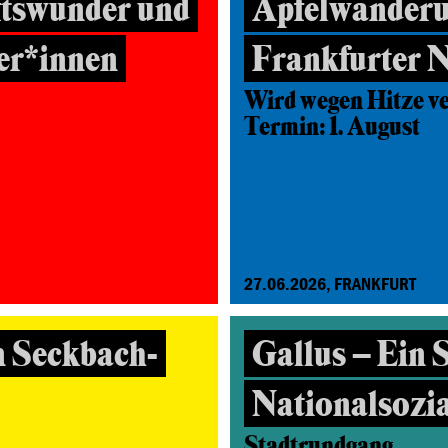
ftswunder und
Apfelwanderu
ter*innen
Frankfurter 
Wird wegen Hitze v
Termin: 1. August
27.06.2026, FRANKFURT
n Seckbach-
Gallus – Ein S
Nationalsozi
Stadtrundgang