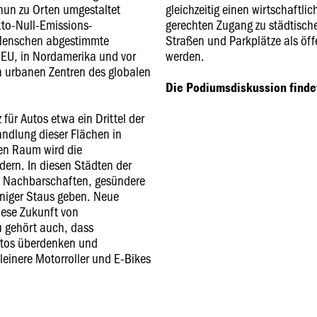
nun zu Orten umgestaltet
gleichzeitig einen wirtschaftli
tto-Null-Emissions-
gerechten Zugang zu städtisc
 Menschen abgestimmte
Straßen und Parkplätze als ö
er EU, in Nordamerika und vor
werden.
n urbanen Zentren des globalen
Die Podiumsdiskussion findet
 für Autos etwa ein Drittel der
ndlung dieser Flächen in
en Raum wird die
dern. In diesen Städten der
e Nachbarschaften, gesündere
eniger Staus geben. Neue
iese Zukunft von
 gehört auch, dass
utos überdenken und
leinere Motorroller und E-Bikes