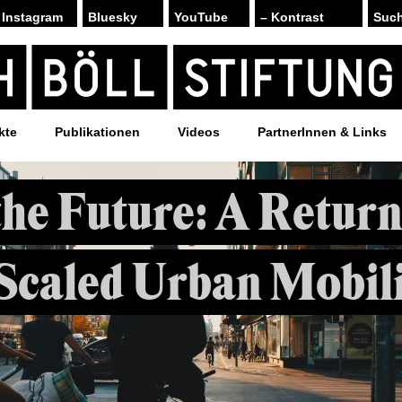
Instagram
Bluesky
YouTube
– Kontrast
kte
Publikationen
Videos
PartnerInnen & Links
the Future: A Return
caled Urban Mobili