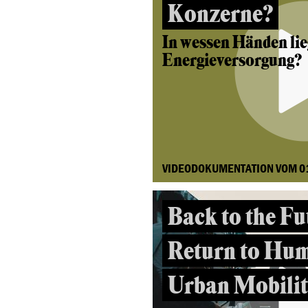
Konzerne?
In wessen Händen lie
Energieversorgung?
VIDEODOKUMENTATION VOM 0
Back to the Fu
Return to Hu
Urban Mobili