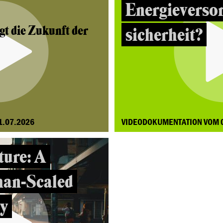
Energieverso
gt die Zukunft der
sicherheit?
1.07.2026
VIDEODOKUMENTATION VOM 
ture: A
man-Scaled
ty