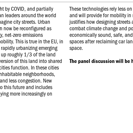
ht by COVID, and partially
These technologies rely less on
ban leaders around the world
and will provide for mobility in 
agine city streets. Urban
justifies how designing streets 
an now be reconfigured as
combat climate change and poll
y, net-zero emissions
economically sound, safe, and 
lity. This is true in the EU, in
spaces after reclaiming car la
 rapidly urbanizing emerging
space.
 up roughly 1/3 of the land
ersion of this land into shared
The panel discussion will be h
ties function. In these cities
e inhabitable neighborhoods,
, and less congestion. New
to this future and includes
elying more increasingly on