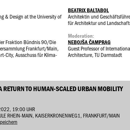
BEATRIX BALTABOL
g & Design at the University of
Architektin und Geschäftsführe
für Architektur und Landschaft
Moderation:
 der Fraktion Bündnis 90/Die
NEBOJŠA ČAMPRAG
versammlung Frankfurt/Main,
Guest Professor of Internationa
t-City, Ausschuss für Klima-
Architecture, TU Darmstadt
 A RETURN TO HUMAN-SCALED URBAN MOBILITY
2022, 19:00 UHR
HULE RHEIN-MAIN, KAISERKRONENWEG1, FRANKFURT/MAIN
speichern