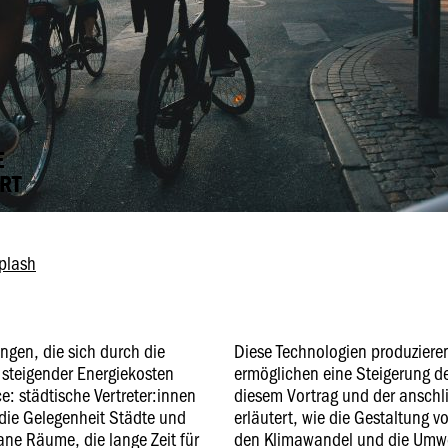
E
RT
plash
ngen, die sich durch die
Diese Technologien produziere
steigender Energiekosten
ermöglichen eine Steigerung de
: städtische Vertreter:innen
diesem Vortrag und der anschl
die Gelegenheit Städte und
erläutert, wie die Gestaltung v
ane Räume, die lange Zeit für
den Klimawandel und die Umw