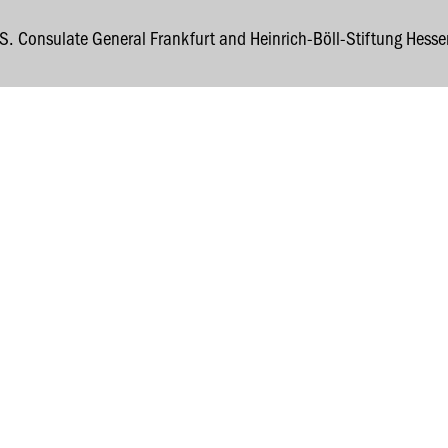
S. Consulate General Frankfurt and Heinrich-Böll-Stiftung Hesse