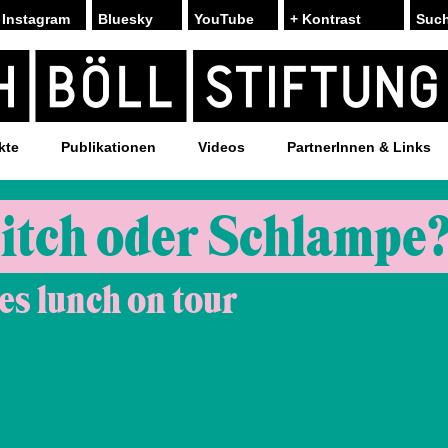
Instagram
Bluesky
YouTube
+ Kontrast
kte
Publikationen
Videos
PartnerInnen & Links
itch oder Schlampe
s lunch on tour