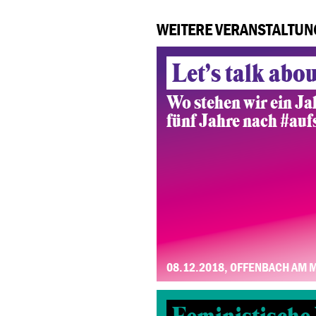
WEITERE VERANSTALTUN
Let’s talk abo
Wo stehen wir ein J
fünf Jahre nach #auf
08.12.2018, OFFENBACH AM 