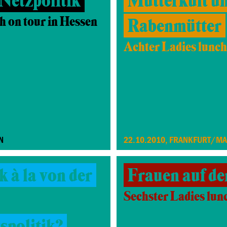
Netzpolitik
Mutterkult u
h on tour in Hessen
Rabenmütter
Achter Ladies lunch
N
22.10.2010, FRANKFURT/MA
k à la von der
Frauen auf d
Sechster Ladies lun
spolitik?