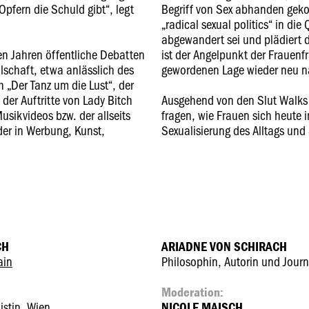
Opfern die Schuld gibt“, legt
Begriff von Sex abhanden gek
„radical sexual politics“ in di
abgewandert sei und plädiert d
en Jahren öffentliche Debatten
ist der Angelpunkt der Frauenf
lschaft, etwa anlässlich des
gewordenen Lage wieder neu 
 „Der Tanz um die Lust“, der
der Auftritte von Lady Bitch
Ausgehend von den Slut Walks 
usikvideos bzw. der allseits
fragen, wie Frauen sich heute 
er in Werbung, Kunst,
Sexualisierung des Alltags un
CH
ARIADNE VON SCHIRACH
ain
Philosophin, Autorin und Journa
Moderation:
istin, Wien
NICOLE MAISCH