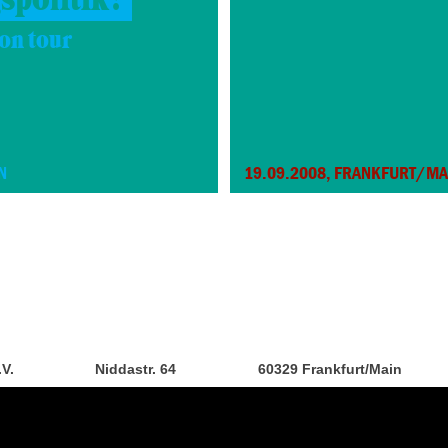
 on tour
N
19.09.2008, FRANKFURT/MA
.V.
Niddastr. 64
60329 Frankfurt/Main