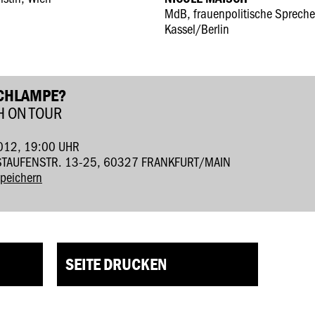
MdB, frauenpolitische Spreche
Kassel/Berlin
SCHLAMPE?
H ON TOUR
012, 19:00 UHR
STAUFENSTR. 13-25, 60327 FRANKFURT/MAIN
speichern
SEITE DRUCKEN