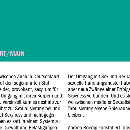
URT/MAIN
nzwischen auch in Deutschland
Der Umgang mit Sex und Sexual
uf den sogenannten Slut
sexuelle Handlungsmuster habe
eidet, provokant, sexy, um für
aber neue Zwänge einer Erfolg
n Umgang mit ihren Körpern und
Sexyness verbunden. Und es ste
. Vereinzelt kam es deshalb zur
wo zwischen medialer Sexualisi
elbst zur Sexualisierung bei und
Tabuisierung eigene Spielräume
uf Sexyness und nicht gegen
bleiben.
ben es satt in einem System zu
ffe, Gewalt und Belästigungen
Andrea Roedig konstatiert, da