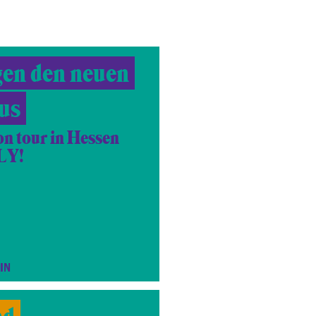
gen den neuen
us
on tour in Hessen
LY!
IN