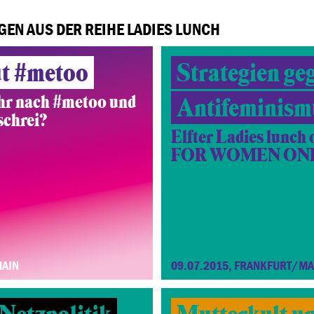
GEN AUS DER REIHE LADIES LUNCH
ut #metoo
Strategien ge
ahr nach #metoo und
Antifeminism
schrei?
Elfter Ladies lunch 
FOR WOMEN ON
MAIN
09.07.2015, FRANKFURT/MA