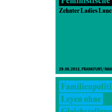
Feministische 
Zehnter Ladies Lunc
29.06.2013, FRANKFURT/MAI
Familienpoliti
Leyen ohne
Gleichstellung