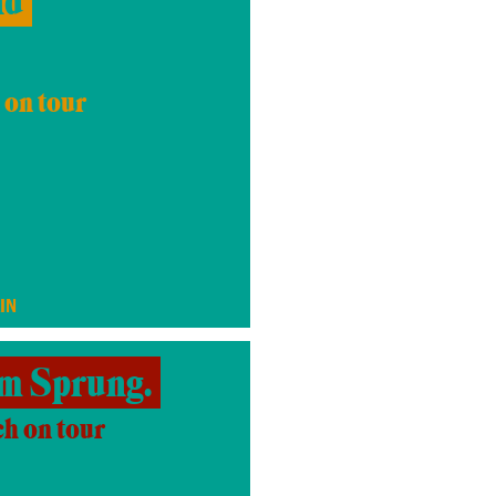
nd
 on tour
IN
em Sprung.
ch on tour