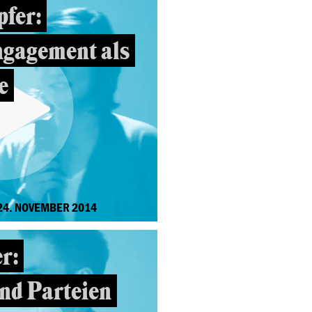
fer:
ngagement als
e
24. NOVEMBER 2014
r:
nd Parteien