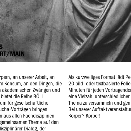
S
URT/MAIN
rpern, an unserer Arbeit, an
Als kurzweiliges Format lädt P
em Konsum, an den Dingen, die
20 bild- oder textbasierte Fo
on akademischen Zwängen und
Minuten für jeden Vortragenden
bietet die Reihe BÖLL
eine Vielzahl unterschiedliche
um für gesellschaftliche
Thema zu versammeln und geme
Kucha-Vorträgen bringen
Bei unserer Auftaktveranstaltu
n aus allen Fachdisziplinen
Körper? Körper!
em gemeinsamen Thema auf den
isziplinärer Dialog, der