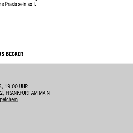
e Praxis sein soll.
OS BECKER
3, 19:00 UHR
-12, FRANKFURT AM MAIN
speichern