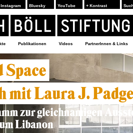
Instagram
Bluesky
YouTube
+ Kontrast
kte
Publikationen
Videos
PartnerInnen & Links
d Space
 mit Laura J. Padge
amm zur gleichnamigen Ausst
zum Libanon