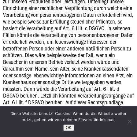
zur unseren Produkten oder Leistungen. Unterliegt unsere
Einrichtung einer rechtlichen Verpflichtung durch welche eine
Verarbeitung von personenbezogenen Daten erforderlich wird,
wie beispielsweise zur Erfüllung steuerlicher Pflichten, so
basiert die Verarbeitung auf Art. 6 I lit. c DSGVO. In seltenen
Fällen könnte die Verarbeitung von personenbezogenen Daten
erforderlich werden, um lebenswichtige Interessen der
betroffenen Person oder einer anderen natürlichen Person zu
schützen. Dies wäre beispielsweise der Fall, wenn ein
Besucher in unserem Betrieb verletzt werden würde und
daraufhin sein Name, sein Alter, seine Krankenkassendaten
oder sonstige lebenswichtige Informationen an einen Arzt, ein
Krankenhaus oder sonstige Dritte weitergegeben werden
müssten. Dann würde die Verarbeitung auf Art. 6 I lit. d
DSGVO beruhen. Letztlich könnten Verarbeitungsvorgänge auf
Art. 6 I lit. f DSGVO beruhen. Auf dieser Rechtsgrundlage
basieren Verarbeitungsvorgänge, die von keiner der
Diese Website benutzt Cookies. Wenn du die Website weiter
vorgenannten Rechtsgrundlagen erfasst werden, wenn die
nutzt, gehen wir von deinem Einverständnis aus.
Verarbeitung zur Wahrung eines berechtigten Interesses
unserer Einrichtung oder eines Dritten erforderlich ist, sofern
OK
die Interessen, Grundrechte und Grundfreiheiten des