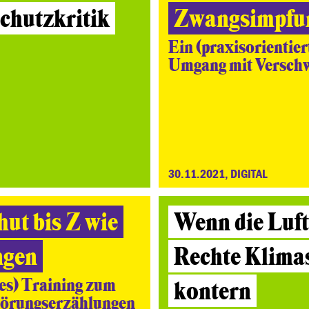
chutzkritik
Zwangsimpfu
Ein (praxisorientie
Umgang mit Versch
30.11.2021, DIGITAL
ut bis Z wie
Wenn die Luft
ngen
Rechte Klima
tes) Training zum
kontern
örungserzählungen