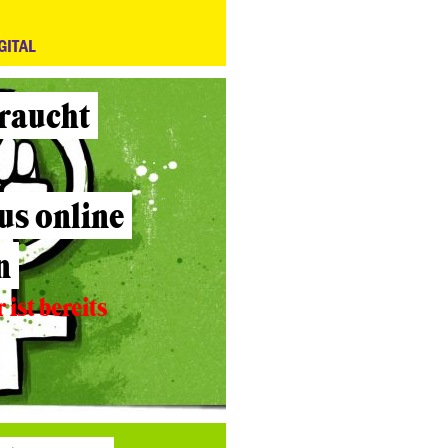
GITAL
raucht
us online
n
ist bereits