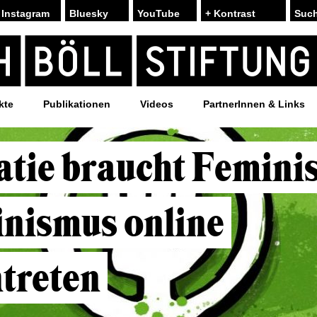
Instagram
Bluesky
YouTube
+ Kontrast
kte
Publikationen
Videos
PartnerInnen & Links
tie braucht Femini
nismus online
treten