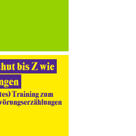
hut bis Z wie
ngen
rtes) Training zum
wörungserzählungen