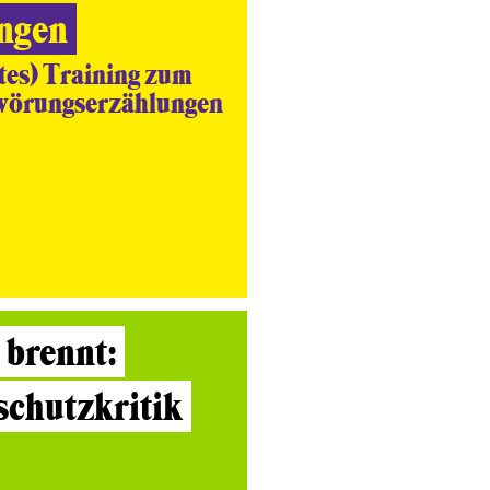
ngen
rtes) Training zum
wörungserzählungen
 brennt:
schutzkritik