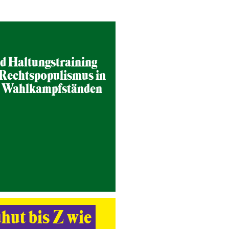
d Haltungstraining
 Rechtspopulismus in
n Wahlkampfständen
hut bis Z wie