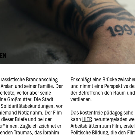
EN
 rassistische Brandanschlag
Er schlägt eine Brücke zwisch
Arslan und seiner Familie. Der
und nimmt eine Perspektive de
rlebte, verlor aber seine
der Betroffenen den Raum und 
ine Großmutter. Die Stadt
verdienen.
t Solidaritätsbekundungen, von
 niemand Notiz nahm. Der Film
Das kostenfreie pädagogische 
dieser Briefe und bei der
kann
HIER
heruntergeladen wer
er*innen. Zugleich zeichnet er
Arbeitsblättern zum Film, erste
tenden Traumas, das İbrahim
Politische Bildung, die den Fil