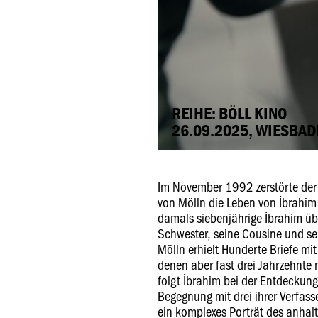
REIHE: BÖLL KINO
26.09.2025, WIESBAD
Im November 1992 zerstörte der
von Mölln die Leben von İbrahim 
damals siebenjährige İbrahim übe
Schwester, seine Cousine und se
Mölln erhielt Hunderte Briefe mi
denen aber fast drei Jahrzehnte
folgt İbrahim bei der Entdeckung 
Begegnung mit drei ihrer Verfass
ein komplexes Porträt des anhal