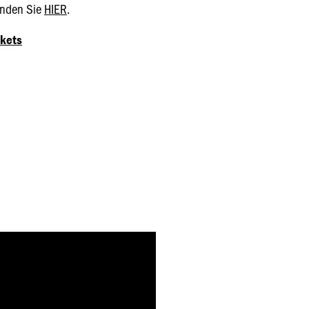
inden Sie
HIER
.
ckets