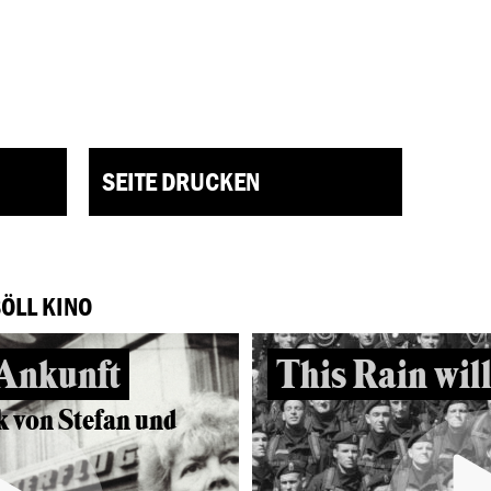
SEITE DRUCKEN
BÖLL KINO
 Ankunft
This Rain will
k von Stefan und