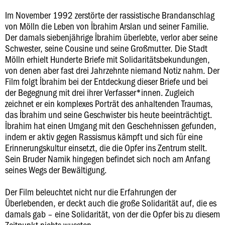
Im November 1992 zerstörte der rassistische Brandanschlag
von Mölln die Leben von İbrahim Arslan und seiner Familie.
Der damals siebenjährige İbrahim überlebte, verlor aber seine
Schwester, seine Cousine und seine Großmutter. Die Stadt
Mölln erhielt Hunderte Briefe mit Solidaritätsbekundungen,
von denen aber fast drei Jahrzehnte niemand Notiz nahm. Der
Film folgt İbrahim bei der Entdeckung dieser Briefe und bei
der Begegnung mit drei ihrer Verfasser*innen. Zugleich
zeichnet er ein komplexes Porträt des anhaltenden Traumas,
das İbrahim und seine Geschwister bis heute beeinträchtigt.
İbrahim hat einen Umgang mit den Geschehnissen gefunden,
indem er aktiv gegen Rassismus kämpft und sich für eine
Erinnerungskultur einsetzt, die die Opfer ins Zentrum stellt.
Sein Bruder Namik hingegen befindet sich noch am Anfang
seines Wegs der Bewältigung.
Der Film beleuchtet nicht nur die Erfahrungen der
Überlebenden, er deckt auch die große Solidarität auf, die es
damals gab – eine Solidarität, von der die Opfer bis zu diesem
Zeitpunkt nichts wussten.