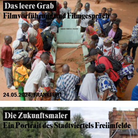
Das leere Grab
Filmvorführung und Filmgespräch
24.05.2024, FRANKFURT
Die Zukunftsmaler
Ein Portrait des Stadtviertels Freiimfelde