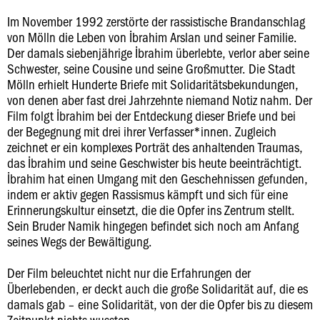
Im November 1992 zerstörte der rassistische Brandanschlag
von Mölln die Leben von İbrahim Arslan und seiner Familie.
Der damals siebenjährige İbrahim überlebte, verlor aber seine
Schwester, seine Cousine und seine Großmutter. Die Stadt
Mölln erhielt Hunderte Briefe mit Solidaritätsbekundungen,
von denen aber fast drei Jahrzehnte niemand Notiz nahm. Der
Film folgt İbrahim bei der Entdeckung dieser Briefe und bei
der Begegnung mit drei ihrer Verfasser*innen. Zugleich
zeichnet er ein komplexes Porträt des anhaltenden Traumas,
das İbrahim und seine Geschwister bis heute beeinträchtigt.
İbrahim hat einen Umgang mit den Geschehnissen gefunden,
indem er aktiv gegen Rassismus kämpft und sich für eine
Erinnerungskultur einsetzt, die die Opfer ins Zentrum stellt.
Sein Bruder Namik hingegen befindet sich noch am Anfang
seines Wegs der Bewältigung.
Der Film beleuchtet nicht nur die Erfahrungen der
Überlebenden, er deckt auch die große Solidarität auf, die es
damals gab – eine Solidarität, von der die Opfer bis zu diesem
Zeitpunkt nichts wussten.