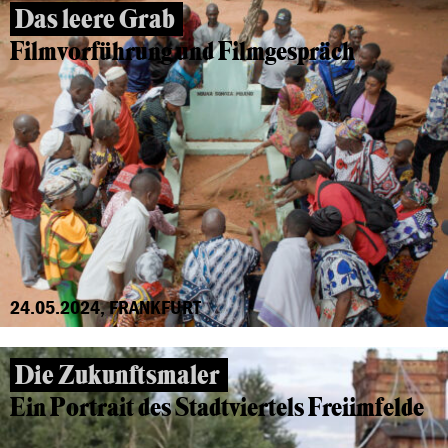
Das leere Grab
Filmvorführung und Filmgespräch
24.05.2024, FRANKFURT
Die Zukunftsmaler
Ein Portrait des Stadtviertels Freiimfelde