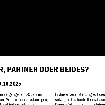
R, PARTNER ODER BEIDES?
.10.2025
den vergangenen 50 Jahren
In dieser Veranstaltung soll d
en. Von einem rückständigen,
Anfängen bis heute thematisiert
and hat es sich zu einer
Frage erörtert werden, welche