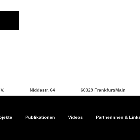
.V.
Niddastr. 64
60329 Frankfurt/Main
ojekte
Publikationen
Videos
PartnerInnen & Link