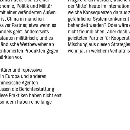
nomie, Politik und Militär
der Mitte“ heute im internatio
 mit einer veränderten Außen-
welche Konsequenzen daraus zu
ts ist China in manchen
gefährlicher Systemkonkurrent
ssiver Partner, etwa wenn es
behandelt werden? Oder wäre e
dels geht. Andererseits
nicht freundlichen, aber doch
taaten militärisch; und es
geleiteten Partner für Koopera
sländische Wettbewerber ab
Mischung aus diesen Strategie
entionierten Produkten gegen
wenn ja, in welchem Verhältni
ärkten vor.
ritärer und repressiver
in Europa und anderen
hinesische Agenten
ssen die Berichterstattung
ese Praktiken haben nicht erst
 sondern haben eine lange