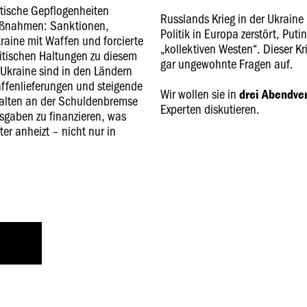
ische Gepflogenheiten
Russlands Krieg in der Ukraine
aßnahmen: Sanktionen,
Politik in Europa zerstört, Puti
raine mit Waffen und forcierte
„kollektiven Westen“. Dieser Kr
itischen Haltungen zu diesem
gar ungewohnte Fragen auf.
 Ukraine sind in den Ländern
affenlieferungen und steigende
Wir wollen sie in
drei Abendve
halten an der Schuldenbremse
Experten diskutieren.
sgaben zu finanzieren, was
r anheizt – nicht nur in