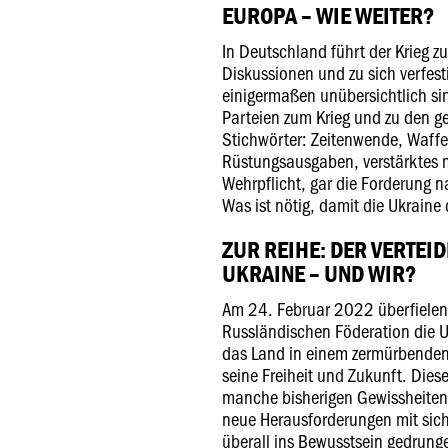
EUROPA – WIE WEITER?
In Deutschland führt der Krieg zu
Diskussionen und zu sich verfes
einigermaßen unübersichtlich sin
Parteien zum Krieg und zu den 
Stichwörter: Zeitenwende, Waff
Rüstungsausgaben, verstärktes 
Wehrpflicht, gar die Forderung
Was ist nötig, damit die Ukraine d
ZUR REIHE: DER VERTE
UKRAINE – UND WIR?
Am 24. Februar 2022 überfielen 
Russländischen Föderation die U
das Land in einem zermürbenden
seine Freiheit und Zukunft. Diese
manche bisherigen Gewissheiten
neue Herausforderungen mit sic
überall ins Bewusstsein gedrunge