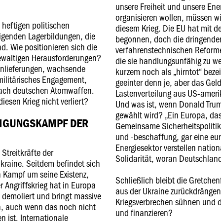
unsere Freiheit und unsere Ene
organisieren wollen, müssen wi
 heftigen politischen
diesem Krieg. Die EU hat mit d
tigenden Lagerbildungen, die
begonnen, doch die dringenden
d. Wie positionieren sich die
verfahrenstechnischen Reform
gewaltigen Herausforderungen?
die sie handlungsunfähig zu we
enlieferungen, wachsende
kurzem noch als „hirntot“ bezei
militärisches Engagement,
geeinter denn je, aber das Gel
 nach deutschen Atomwaffen.
Lastenverteilung aus US-ameri
iesen Krieg nicht verliert?
Und was ist, wenn Donald Tru
gewählt wird? „Ein Europa, das 
IDIGUNGSKAMPF DER
Gemeinsame Sicherheitspolitik
und -beschaffung, gar eine e
Energiesektor verstellen nation
Streitkräfte der
Solidarität, woran Deutschland
kraine. Seitdem befindet sich
 Kampf um seine Existenz,
Schließlich bleibt die Gretchen
r Angriffskrieg hat in Europa
aus der Ukraine zurückdrängen
 demoliert und bringt massive
Kriegsverbrechen sühnen und d
h, auch wenn das noch nicht
und finanzieren?
n ist. Internationale