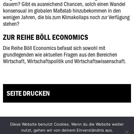
dauern? Gibt es ausreichend Chancen, solch einen Wandel
konsensual im globalen Maßstab hinzubekommen in den
wenigen Jahren, die bis zum Klimakollaps noch zur Verfügung
stehen?
ZUR REIHE BÖLL ECONOMICS
Die Reihe Böll Economics befasst sich sowohl mit
grundlegenden wie aktuellen Fragen aus den Bereichen
Wirtschaft, Wirtschaftspolitik und Wirtschaftswissenschaft.
SEITE DRUCKEN
Diese Website benutzt Cookies. Wenn du die Website weiter
Facebook
Bluesky
nutzt, gehen wir von deinem Einverständnis aus.