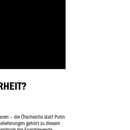
RHEIT?
ren – die Ölscheichs statt Putin
ielieferungen gehört zu diesem
derdroge der Energiewende –