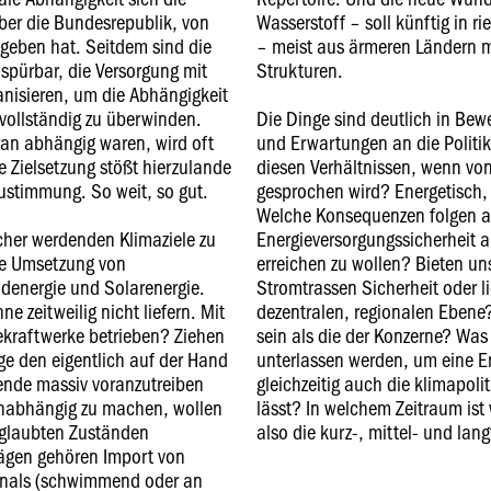
ber die Bundesrepublik, von
Wasserstoff – soll künftig in 
egeben hat. Seitdem sind die
– meist aus ärmeren Ländern 
spürbar, die Versorgung mit
Strukturen.
anisieren, um die Abhängigkeit
 vollständig zu überwinden.
Die Dinge sind deutlich in Be
an abhängig waren, wird oft
und Erwartungen an die Politi
 Zielsetzung stößt hierzulande
diesen Verhältnissen, wenn von
ustimmung. So weit, so gut.
gesprochen wird? Energetisch,
Welche Konsequenzen folgen a
icher werdenden Klimaziele zu
Energieversorgungssicherheit a
de Umsetzung von
erreichen zu wollen? Bieten u
ndenergie und Solarenergie.
Stromtrassen Sicherheit oder l
 zeitweilig nicht liefern. Mit
dezentralen, regionalen Ebene
kraftwerke betrieben? Ziehen
sein als die der Konzerne? Wa
ge den eigentlich auf der Hand
unterlassen werden, um eine Ene
ende massiv voranzutreiben
gleichzeitig auch die klimapoli
unabhängig zu machen, wollen
lässt? In welchem Zeitraum ist 
eglaubten Zuständen
also die kurz-, mittel- und lang
lägen gehören Import von
inals (schwimmend oder an