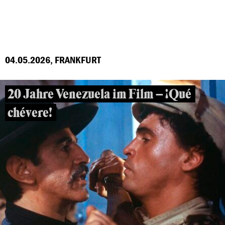
04.05.2026, FRANKFURT
20 Jahre Venezuela im Film – ¡Qué
chévere!