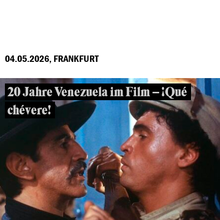
04.05.2026, FRANKFURT
20 Jahre Venezuela im Film – ¡Qué
chévere!