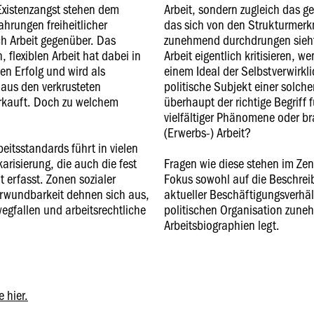
Existenzangst stehen dem
Arbeit, sondern zugleich das 
ahrungen freiheitlicher
das sich von den Strukturmerk
ch Arbeit gegenüber. Das
zunehmend durchdrungen sieht.
, flexiblen Arbeit hat dabei in
Arbeit eigentlich kritisieren, w
n Erfolg und wird als
einem Ideal der Selbstverwirk
aus den verkrusteten
politische Subjekt einer solchen
erkauft. Doch zu welchem
überhaupt der richtige Begriff 
vielfältiger Phänomene oder br
(Erwerbs-) Arbeit?
beitsstandards führt in vielen
arisierung, die auch die fest
Fragen wie diese stehen im Zen
t erfasst. Zonen sozialer
Fokus sowohl auf die Beschre
Verwundbarkeit dehnen sich aus,
aktueller Beschäftigungsverhäl
egfallen und arbeitsrechtliche
politischen Organisation zuneh
Arbeitsbiographien legt.
 hier.