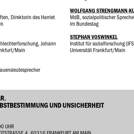
WOLFGANG STRENGMANN-K
ten, Direktorin des Harriet
MdB, sozialpolitischer Sprech
in
im Bundestag
STEPHAN VOSWINKEL
chlechterforschung, Johann
Institut für sozialforschung (
ankfurt/Main
Universität Frankfurt/Main
rauensleutesprecher
ÄR.
LBSTBESTIMMUNG UND UNSICHERHEIT
00 UHR
STRASSE 4, 60316 FRANKFURT AM MAIN