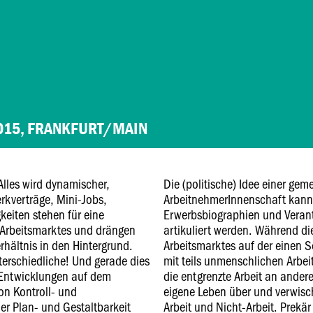
2015, FRANKFURT/MAIN
 Alles wird dynamischer,
Die (politische) Idee einer ge
erkverträge, Mini-Jobs,
ArbeitnehmerInnenschaft kann 
gkeiten stehen für eine
Erwerbsbiographien und Verant
 Arbeitsmarktes und drängen
artikuliert werden. Während die
hältnis in den Hintergrund.
Arbeitsmarktes auf der einen S
terschiedliche! Und gerade dies
mit teils unmenschlichen Arbei
 Entwicklungen auf dem
die entgrenzte Arbeit an ander
on Kontroll- und
eigene Leben über und verwisch
r Plan- und Gestaltbarkeit
Arbeit und Nicht-Arbeit. Prekär 