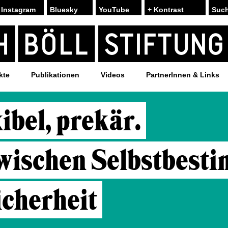
Instagram
Bluesky
YouTube
+ Kontrast
kte
Publikationen
Videos
PartnerInnen & Links
xibel, prekär.
zwischen Selbstbest
cherheit