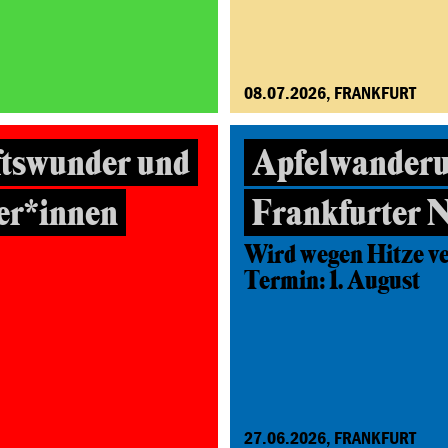
08.07.2026, FRANKFURT
ftswunder und
Apfelwanderu
ter*innen
Frankfurter 
Wird wegen Hitze v
Termin: 1. August
27.06.2026, FRANKFURT