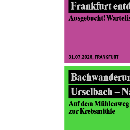
Frankfurt ent
Ausgebucht! Wartelist
31.07.2026, FRANKFURT
Bachwanderu
Urselbach – N
Auf dem Mühlenweg v
zur Krebsmühle