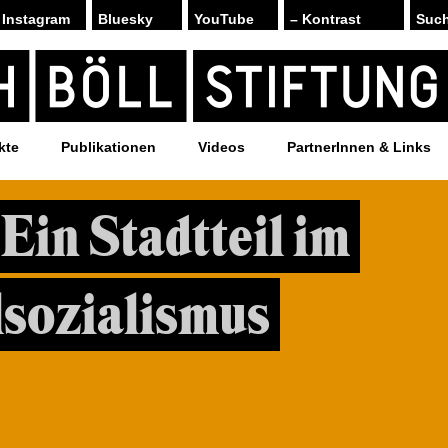
Instagram
Bluesky
YouTube
– Kontrast
kte
Publikationen
Videos
PartnerInnen & Links
 Ein Stadtteil im
lsozialismus