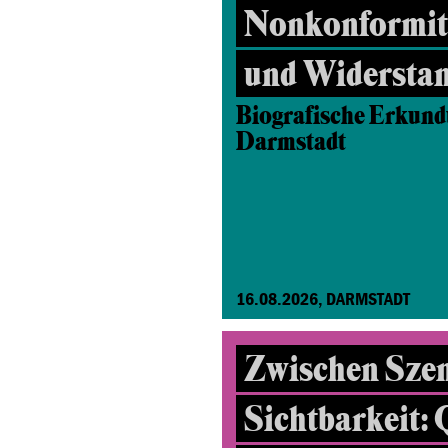
Nonkonformitä
und Widersta
Biografische Erkund
Darmstadt
16.08.2026, DARMSTADT
Zwischen Sze
Sichtbarkeit: