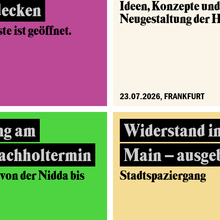
Ideen, Konzepte un
decken
Neugestaltung der 
e ist geöffnet.
23.07.2026, FRANKFURT
ng am
Widerstand i
achholtermin
Main – ausge
on der Nidda bis
Stadtspaziergang