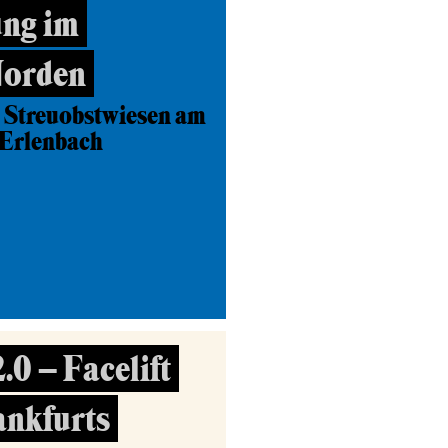
ng im
Norden
 Streuobstwiesen am
-Erlenbach
0 – Facelift
ankfurts