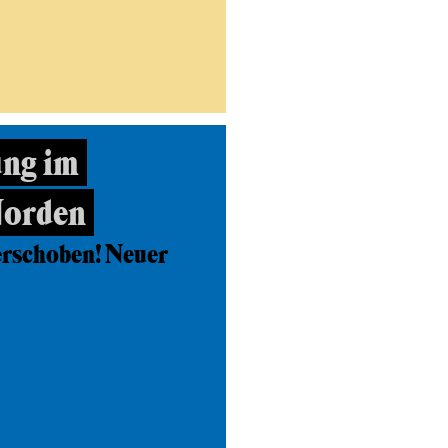
ng im
Norden
erschoben! Neuer