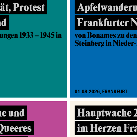
t, Protest
Apfelwanderu
nd
Frankfurter 
ungen 1933 – 1945 in
von Bonames zu den
Steinberg in Nieder
01.08.2026, FRANKFURT
ne und
Hauptwache 2.
 Queeres
im Herzen Fr