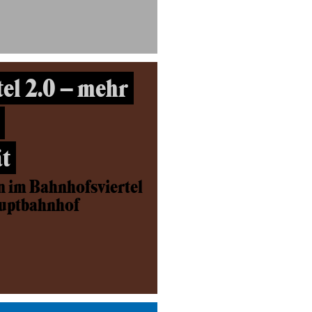
el 2.0 – mehr
t
n im Bahnhofsviertel
auptbahnhof