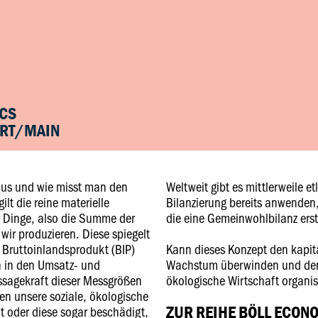
ICS
URT/MAIN
us und wie misst man den
Weltweit gibt es mittlerweile e
lt die reine materielle
Bilanzierung bereits anwende
r Dinge, also die Summe der
die eine Gemeinwohlbilanz erst
wir produzieren. Diese spiegelt
 Bruttoinlandsprodukt (BIP)
Kann dieses Konzept den kapit
 in den Umsatz- und
Wachstum überwinden und den 
ssagekraft dieser Messgrößen
ökologische Wirtschaft organi
ten unsere soziale, ökologische
ZUR REIHE BÖLL ECON
lt oder diese sogar beschädigt,