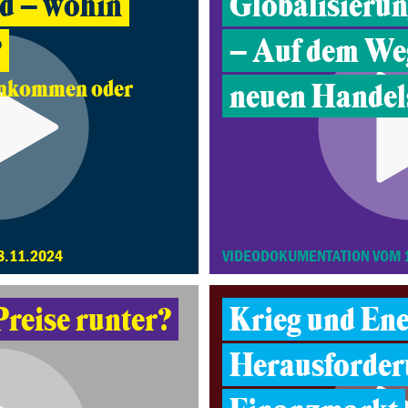
d – wohin
Globalisierun
?
– Auf dem Weg
inkommen oder
neuen Handel
8.11.2024
VIDEODOKUMENTATION VOM 
Preise runter?
Krieg und En
Herausforder