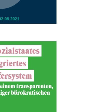
02.08.2021
zialstaates
griertes
fersystem
einem transparenten,
iger bürokratischen