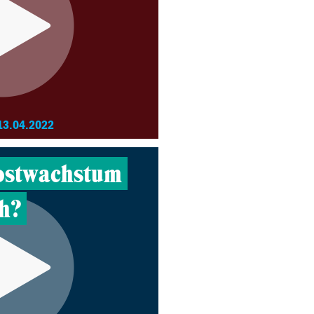
13.04.2022
ostwachstum
h?