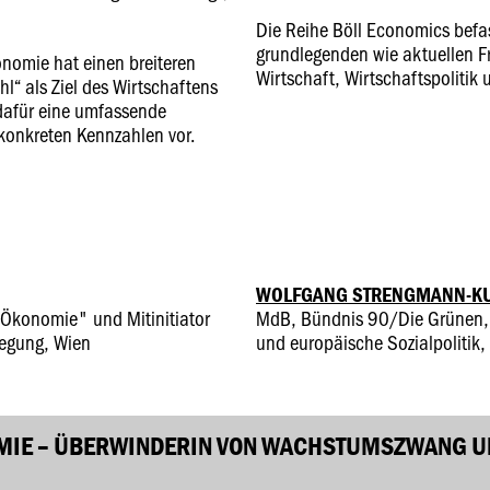
Die Reihe Böll Economics befas
grundlegenden wie aktuellen F
omie hat einen breiteren
Wirtschaft, Wirtschaftspolitik
l“ als Ziel des Wirtschaftens
e dafür eine umfassende
onkreten Kennzahlen vor.
WOLFGANG STRENGMANN-K
Ökonomie" und Mitinitiator
MdB, Bündnis 90/Die Grünen, S
egung, Wien
und europäische Sozialpolitik
IE – ÜBERWINDERIN VON WACHSTUMSZWANG U