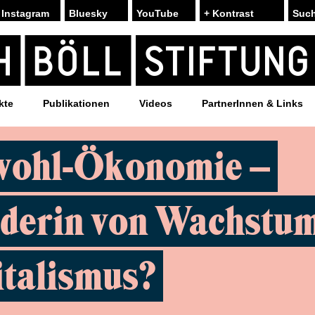
Instagram
Bluesky
YouTube
+ Kontrast
kte
Publikationen
Videos
PartnerInnen & Links
ohl-Ökonomie –
derin von Wachstu
italismus?