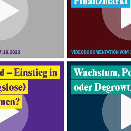
Finanzmarkt
7.10.2022
VIDEODOKUMENTATION VOM 
 – Einstieg in
Wachstum, P
gslose)
oder Degrowt
men?