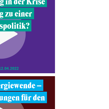
g in der Krise
 zu einer
spolitik?
12.04.2022
ergiewende –
ungen für den