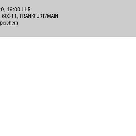
20, 19:00 UHR
, 60311, FRANKFURT/MAIN
speichern