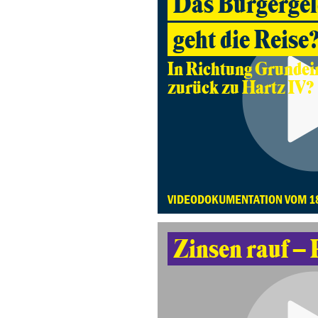
Das Bürgergel
geht die Reise
In Richtung Grunde
zurück zu Hartz IV?
VIDEODOKUMENTATION VOM 1
Zinsen rauf – 