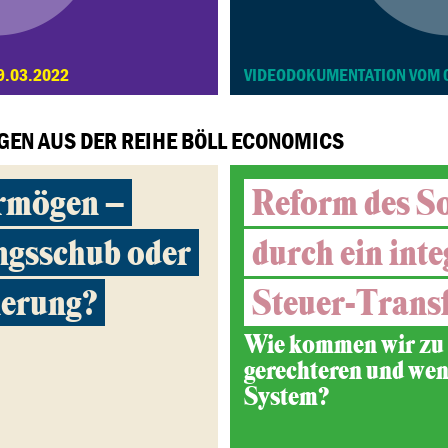
9.03.2022
VIDEODOKUMENTATION VOM 
GEN AUS DER REIHE BÖLL ECONOMICS
rmögen –
Reform des So
ngsschub oder
durch ein inte
ierung?
Steuer-Trans
Wie kommen wir zu 
gerechteren und wen
System?