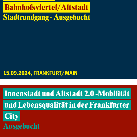
Bahnhofsviertel/Altstadt
Stadtrundgang - Ausgebucht
15.09.2024, FRANKFURT/MAIN
Innenstadt und Altstadt 2.0 -Mobilität
und Lebensqualität in der Frankfurter
City
Ausgebucht