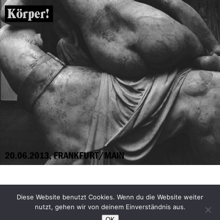
Körper!
20.06.2013, FRANKFURT/MAIN
Diese Website benutzt Cookies. Wenn du die Website weiter
Facebook
Bluesky
nutzt, gehen wir von deinem Einverständnis aus.
Instagram
YouTube
OK