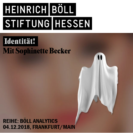
Identität!
Mit Sophinette Becker
REIHE: BÖLL ANALYTICS
04.12.2018, FRANKFURT/MAIN