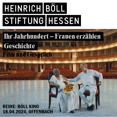
Ihr Jahrhundert – Frauen erzählen
Geschichte
Film und Gespräch
REIHE: BÖLL KINO
18.04.2024, OFFENBACH