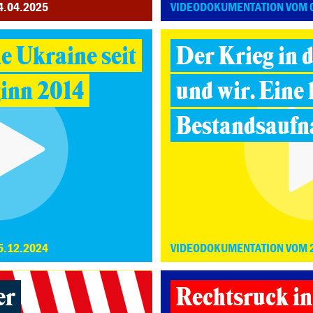
4.04.2025
VIDEODOKUMENTATION VOM 
ie Ukraine seit
Der Krieg in 
inn 2014
und wir. Eine 
Bestandsauf
5.12.2024
VIDEODOKUMENTATION VOM 
er
Rechtsruck i