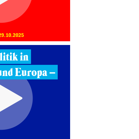
29.10.2025
itik in
und Europa –