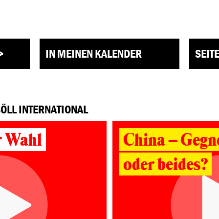
>
IN MEINEN KALENDER
SEIT
BÖLL INTERNATIONAL
r Wahl
China – Gegne
oder beides?