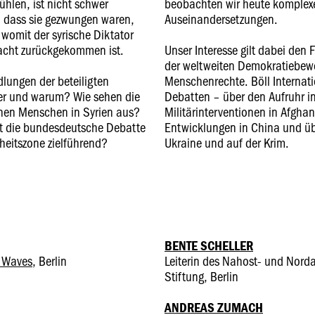
fühlen, ist nicht schwer
beobachten wir heute komplexere
, dass sie gezwungen waren,
Auseinandersetzungen.
womit der syrische Diktator
Macht zurückgekommen ist.
Unser Interesse gilt dabei den
der weltweiten Demokratiebew
lungen der beteiligten
Menschenrechte. Böll Internati
wer und warum? Wie sehen die
Debatten – über den Aufruhr in
fenen Menschen in Syrien aus?
Militärinterventionen in Afghan
st die bundesdeutsche Debatte
Entwicklungen in China und üb
rheitszone zielführend?
Ukraine und auf der Krim.
BENTE SCHELLER
l Waves
, Berlin
Leiterin des Nahost- und Nordaf
Stiftung, Berlin
ANDREAS ZUMACH