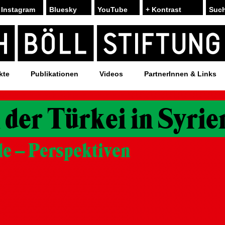
Instagram
Bluesky
YouTube
+ Kontrast
kte
Publikationen
Videos
PartnerInnen & Links
 der Türkei in Syrie
le – Perspektiven