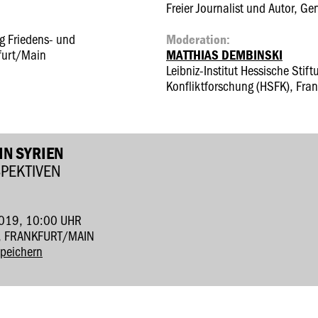
Freier Journalist und Autor, Ge
ng Friedens- und
Moderation:
furt/Main
MATTHIAS DEMBINSKI
Leibniz-Institut Hessische Stif
Konfliktforschung (HSFK), Fra
IN SYRIEN
SPEKTIVEN
019, 10:00 UHR
, FRANKFURT/MAIN
speichern