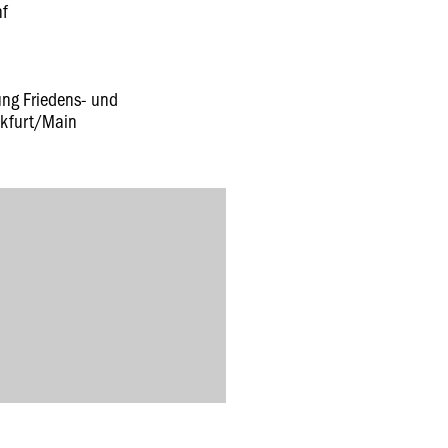
nf
tung Friedens- und
nkfurt/Main