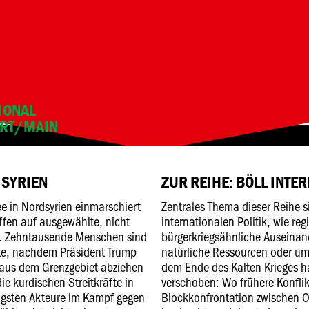
TIONAL
URT/MAIN
 SYRIEN
ZUR REIHE: BÖLL INTE
ee in Nordsyrien einmarschiert
Zentrales Thema dieser Reihe si
fen auf ausgewählte, nicht
internationalen Politik, wie reg
ele. Zehntausende Menschen sind
bürgerkriegsähnliche Auseina
erte, nachdem Präsident Trump
natürliche Ressourcen oder u
aus dem Grenzgebiet abziehen
dem Ende des Kalten Krieges ha
die kurdischen Streitkräfte in
verschoben: Wo frühere Konflik
tigsten Akteure im Kampf gegen
Blockkonfrontation zwischen O