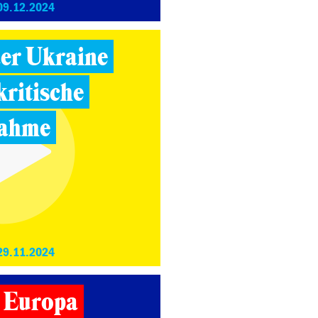
09.12.2024
der Ukraine
kritische
nahme
29.11.2024
n Europa