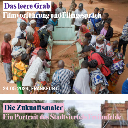
Das leere Grab
Filmvorführung und Filmgespräch
24.05.2024, FRANKFURT
Die Zukunftsmaler
Ein Portrait des Stadtviertels Freiimfelde