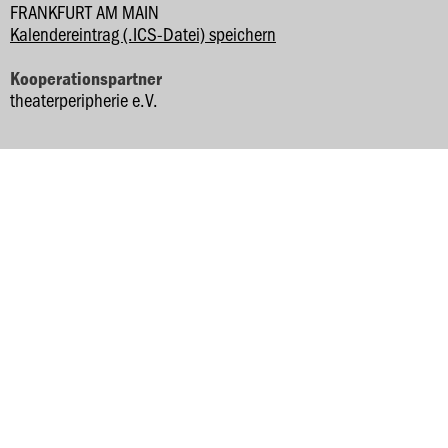
FRANKFURT AM MAIN
Kalendereintrag (.ICS-Datei) speichern
Kooperationspartner
theaterperipherie e.V.