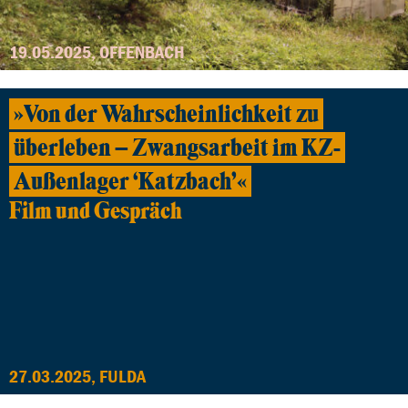
19.05.2025, OFFENBACH
»Von der Wahrscheinlichkeit zu
überleben – Zwangsarbeit im KZ-
Außenlager ‘Katzbach’«
Film und Gespräch
27.03.2025, FULDA