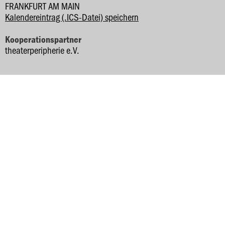
FRANKFURT AM MAIN
Kalendereintrag (.ICS-Datei) speichern
Kooperationspartner
theaterperipherie e.V.