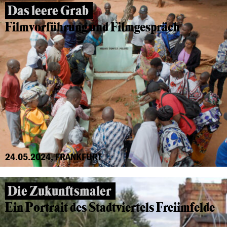
Das leere Grab
Filmvorführung und Filmgespräch
24.05.2024, FRANKFURT
Die Zukunftsmaler
Ein Portrait des Stadtviertels Freiimfelde