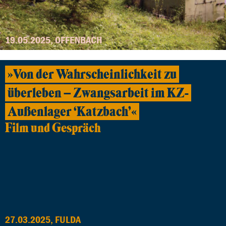
19.05.2025, OFFENBACH
»Von der Wahrscheinlichkeit zu
überleben – Zwangsarbeit im KZ-
Außenlager ‘Katzbach’«
Film und Gespräch
27.03.2025, FULDA