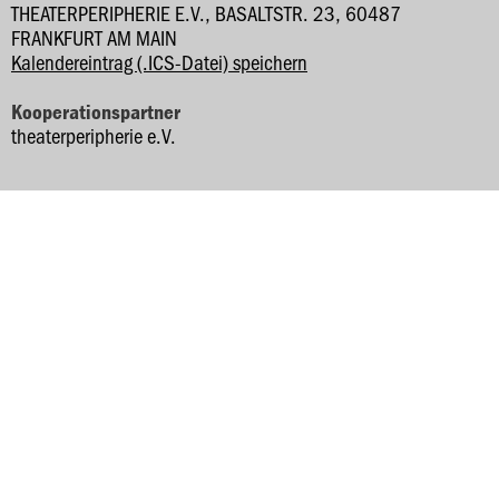
THEATERPERIPHERIE E.V., BASALTSTR. 23, 60487
FRANKFURT AM MAIN
Kalendereintrag (.ICS-Datei) speichern
Kooperationspartner
theaterperipherie e.V.