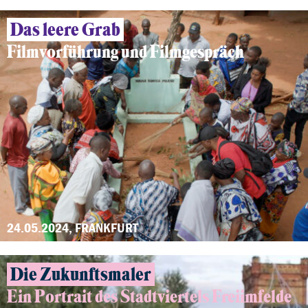
Das leere Grab
Filmvorführung und Filmgespräch
24.05.2024, FRANKFURT
Die Zukunftsmaler
Ein Portrait des Stadtviertels Freiimfelde