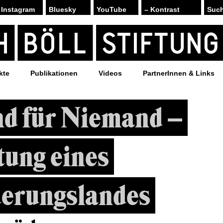
Instagram
Bluesky
YouTube
– Kontrast
kte
Publikationen
Videos
PartnerInnen & Links
d für Niemand –
ung eines
erungslandes