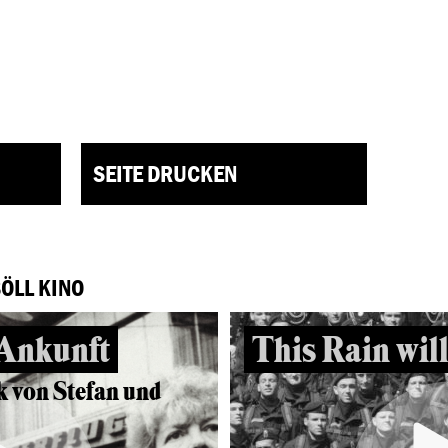
SEITE DRUCKEN
BÖLL KINO
 Ankunft
This Rain will
k von Stefan und