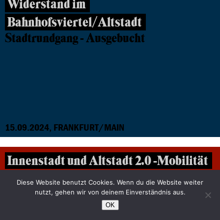
Widerstand im
Bahnhofsviertel/Altstadt
Stadtrundgang - Ausgebucht
15.09.2024, FRANKFURT/MAIN
Innenstadt und Altstadt 2.0 -Mobilität
und Lebensqualität in der Frankfurter
Diese Website benutzt Cookies. Wenn du die Website weiter
nutzt, gehen wir von deinem Einverständnis aus.
City
OK
Ausgebucht