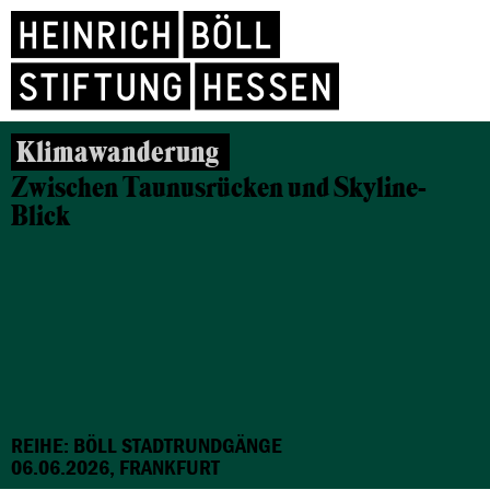
Klimawanderung
Zwischen Taunusrücken und Skyline-
Blick
REIHE: BÖLL STADTRUNDGÄNGE
06.06.2026, FRANKFURT