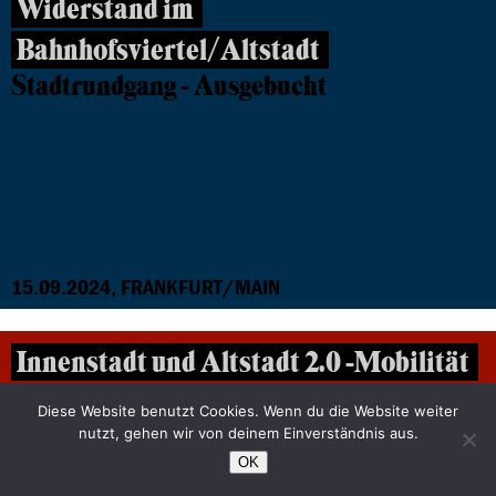
Widerstand im
Bahnhofsviertel/Altstadt
Stadtrundgang - Ausgebucht
15.09.2024, FRANKFURT/MAIN
Innenstadt und Altstadt 2.0 -Mobilität
und Lebensqualität in der Frankfurter
Diese Website benutzt Cookies. Wenn du die Website weiter
nutzt, gehen wir von deinem Einverständnis aus.
City
OK
Ausgebucht