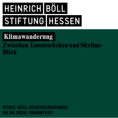
Klimawanderung
Zwischen Taunusrücken und Skyline-
Blick
REIHE: BÖLL STADTRUNDGÄNGE
06.06.2026, FRANKFURT