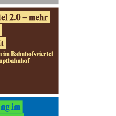
el 2.0 – mehr
t
n im Bahnhofsviertel
auptbahnhof
ng im