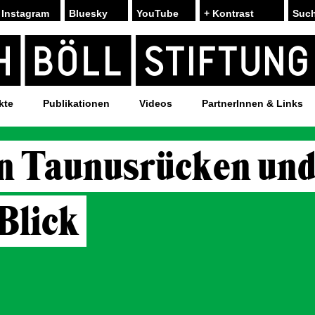
Instagram
Bluesky
YouTube
+ Kontrast
kte
Publikationen
Videos
PartnerInnen & Links
n Taunusrücken un
Blick