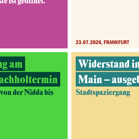
e ist geöffnet.
23.07.2026, FRANKFURT
ng am
Widerstand i
achholtermin
Main – ausge
on der Nidda bis
Stadtspaziergang