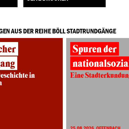
GEN AUS DER REIHE BÖLL STADTRUNDGÄNGE
cher
Spuren der
gang
nationalsozia
eschichte in
Eine Stadterkundun
m
25.08.2026, OFFENBACH