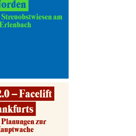
Norden
 Streuobstwiesen am
-Erlenbach
0 – Facelift
ankfurts
d Planungen zur
Hauptwache