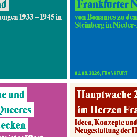
nd
Frankfurter 
ungen 1933 – 1945 in
von Bonames zu den
Steinberg in Nieder
01.08.2026, FRANKFURT
ne und
Hauptwache 2.
 Queeres
im Herzen Fr
Ideen, Konzepte un
decken
Neugestaltung der 