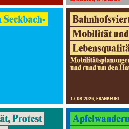
n Seckbach-
Bahnhofsviert
Mobilität und
Lebensqualitä
Mobilitätsplanunge
und rund um den H
17.08.2026, FRANKFURT
t, Protest
Apfelwanderu