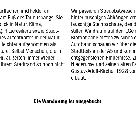
urflächen und Felder am
Wir passieren Streuobstwiesen
 am Fuß des Taunushangs. Sie
hinter buschigen Abhängen ve
blick in Natur, Klima,
lauschige Steinbachaue, den 
, Hitzeresilienz sowie Stadt-
stillen Waldraum auf dem „Gei
s Aufenthaltes in der Natur
Biotopfläche mitten zwischen d
l leichter aufgenommen als
Autobahn schauen wir über di
türe. Selbst Menschen, die in
Stadtteils an der A5 und komm
n, äußerten immer wieder
entgegenstehen Hindernisse. Zie
n ihrem Stadtrand so noch nicht
Niederursel und seinen alten 
Gustav-Adolf-Kirche, 1928 vom
erbaut.
Die Wanderung ist ausgebucht.