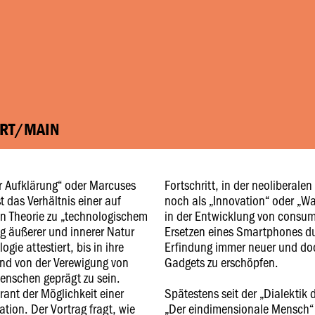
URT/MAIN
er Aufklärung“ oder Marcuses
Fortschritt, in der neoliberale
 das Verhältnis einer auf
noch als „Innovation“ oder „Wa
en Theorie zu „technologischem
in der Entwicklung von consume
ng äußerer und innerer Natur
Ersetzen eines Smartphones du
ie attestiert, bis in ihre
Erfindung immer neuer und doc
 und von der Verewigung von
Gadgets zu erschöpfen.
enschen geprägt zu sein.
arant der Möglichkeit einer
Spätestens seit der „Dialektik
ation. Der Vortrag fragt, wie
„Der eindimensionale Mensch“ i