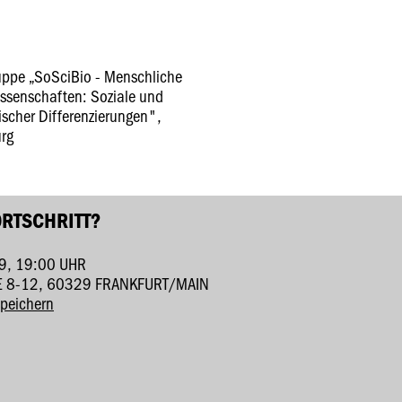
uppe „SoSciBio - Menschliche
issenschaften: Soziale und
ischer Differenzierungen",
urg
ORTSCHRITT?
9, 19:00 UHR
E 8-12, 60329 FRANKFURT/MAIN
speichern