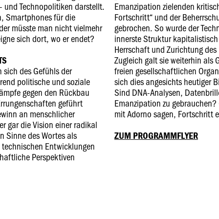
- und Technopolitiken darstellt.
Emanzipation zielenden kritis
n, Smartphones für die
Fortschritt“ und der Beherrsch
er müsste man nicht vielmehr
gebrochen. So wurde der Technol
eigne sich dort, wo er endet?
innerste Struktur kapitalistis
Herrschaft und Zurichtung des
Zugleich galt sie weiterhin als
TS
 sich des Gefühls der
freien gesellschaftlichen Organ
end politische und soziale
sich dies angesichts heutiger B
kämpfe gegen den Rückbau
Sind DNA-Analysen, Datenbrill
Errungenschaften geführt
Emanzipation zu gebrauchen? 
ewinn an menschlicher
mit Adorno sagen, Fortschritt e
r gar die Vision einer radikal
n Sinne des Wortes als
ZUM PROGRAMMFLYER
h technischen Entwicklungen
haftliche Perspektiven