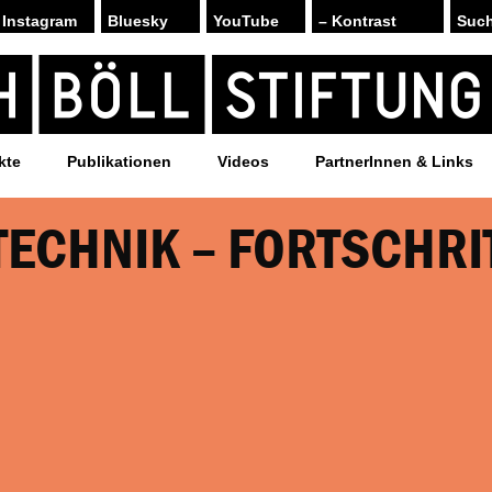
Instagram
Bluesky
YouTube
– Kontrast
kte
Publikationen
Videos
PartnerInnen & Links
TECHNIK – FORTSCHRI