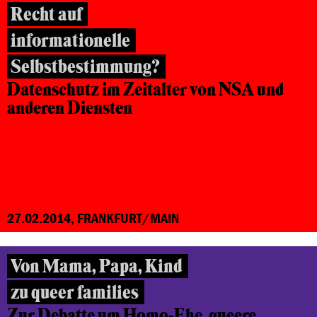
Recht auf
informationelle
Selbstbestimmung?
Datenschutz im Zeitalter
von NSA und
anderen Diensten
27.02.2014, FRANKFURT/MAIN
Von Mama, Papa, Kind
zu queer families
Zur Debatte um Homo-Ehe,
queere