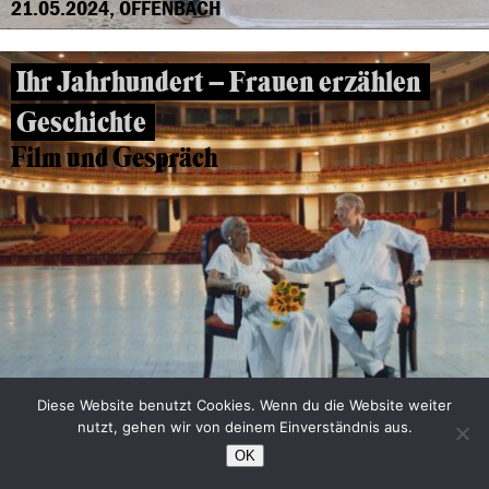
21.05.2024, OFFENBACH
Ihr Jahrhundert – Frauen erzählen
Geschichte
Film und Gespräch
18.04.2024, OFFENBACH
Diese Website benutzt Cookies. Wenn du die Website weiter
nutzt, gehen wir von deinem Einverständnis aus.
THE ZONE OF INTEREST – AUSVERKAUFT
OK