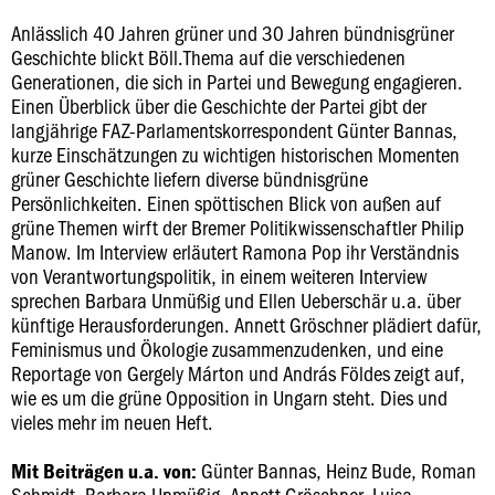
Anlässlich 40 Jahren grüner und 30 Jahren bündnisgrüner
Geschichte blickt Böll.Thema auf die verschiedenen
Generationen, die sich in Partei und Bewegung engagieren.
Einen Überblick über die Geschichte der Partei gibt der
langjährige FAZ-Parlamentskorrespondent Günter Bannas,
kurze Einschätzungen zu wichtigen historischen Momenten
grüner Geschichte liefern diverse bündnisgrüne
Persönlichkeiten. Einen spöttischen Blick von außen auf
grüne Themen wirft der Bremer Politikwissenschaftler Philip
Manow. Im Interview erläutert Ramona Pop ihr Verständnis
von Verantwortungspolitik, in einem weiteren Interview
sprechen Barbara Unmüßig und Ellen Ueberschär u.a. über
künftige Herausforderungen. Annett Gröschner plädiert dafür,
Feminismus und Ökologie zusammenzudenken, und eine
Reportage von Gergely Márton und András Földes zeigt auf,
wie es um die grüne Opposition in Ungarn steht. Dies und
vieles mehr im neuen Heft.
Günter Bannas, Heinz Bude, Roman
Mit Beiträgen u.a. von:
Schmidt, Barbara Unmüßig, Annett Gröschner, Luisa