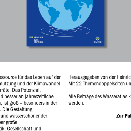
essource für das Leben auf der
Herausgegeben von der Heinri
hmutzung und der Klimawandel
Mit 22 Themendoppelseiten un
räte. Das Potenzial,
 besser an jahreszeitliche
Alle Beiträge des Wasseratlas
ist groß – besonders in der
werden.
. Die Gestaltung
s- und wasserschonender
Zur Pu
ber große
tik, Gesellschaft und