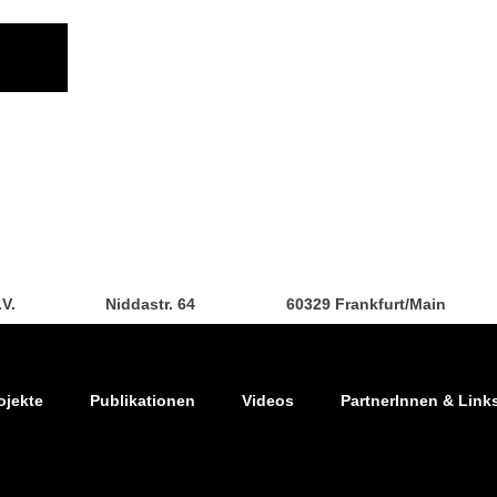
.V.
Niddastr. 64
60329 Frankfurt/Main
ojekte
Publikationen
Videos
PartnerInnen & Link