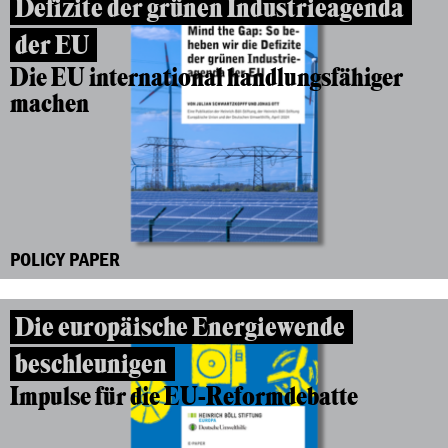
Defizite der grünen Industrieagenda
der EU
Die EU international handlungsfähiger
machen
POLICY PAPER
Die europäische Energiewende
beschleunigen
Impulse für die EU-Reformdebatte