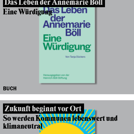
Das Leben der Annemarie Böll
Eine Würdigung
BUCH
Zukunft beginnt vor Ort
So werden Kommunen lebenswert und
klimaneutral