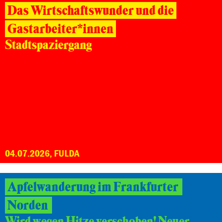
Das Wirtschaftswunder und die
Gastarbeiter*innen
Stadtspaziergang
04.07.2026, FULDA
Apfelwanderung im Frankfurter
Norden
Wird wegen Hitze verschoben! Neuer