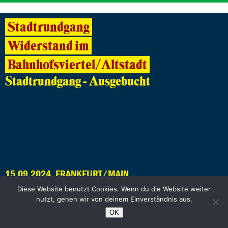
Stadtrundgang
Widerstand im
Bahnhofsviertel/Altstadt
Stadtrundgang - Ausgebucht
15.09.2024, FRANKFURT/MAIN
Diese Website benutzt Cookies. Wenn du die Website weiter
nutzt, gehen wir von deinem Einverständnis aus.
Innenstadt und Altstadt 2.0 -Mobilität
OK
und Lebensqualität in der Frankfurter