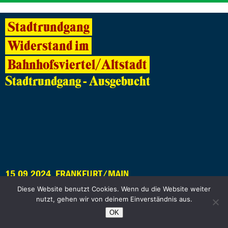
Stadtrundgang
Widerstand im
Bahnhofsviertel/Altstadt
Stadtrundgang - Ausgebucht
15.09.2024, FRANKFURT/MAIN
Diese Website benutzt Cookies. Wenn du die Website weiter
nutzt, gehen wir von deinem Einverständnis aus.
Innenstadt und Altstadt 2.0 -Mobilität
OK
und Lebensqualität in der Frankfurter