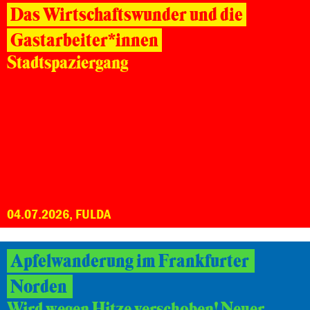
Das Wirtschaftswunder und die
Gastarbeiter*innen
Stadtspaziergang
04.07.2026, FULDA
Apfelwanderung im Frankfurter
Norden
Wird wegen Hitze verschoben! Neuer