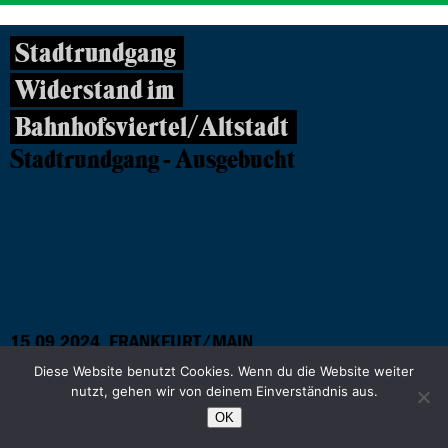
Stadtrundgang
Widerstand im
Bahnhofsviertel/Altstadt
Stadtrundgang - Ausgebucht
15.09.2024, FRANKFURT/MAIN
Diese Website benutzt Cookies. Wenn du die Website weiter
nutzt, gehen wir von deinem Einverständnis aus.
Innenstadt und Altstadt 2.0 -Mobilität
OK
und Lebensqualität in der Frankfurter