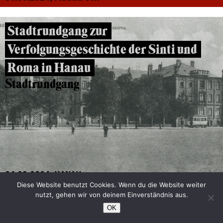
Stadtrundgang zur
Verfolgungsgeschichte der Sinti und
Roma in Hanau
Stadtrundgang
04.09.2024, HANAU
Diese Website benutzt Cookies. Wenn du die Website weiter
nutzt, gehen wir von deinem Einverständnis aus.
Rechenzentren Seckbach-Süd
OK