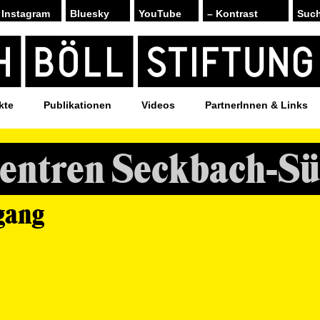
Instagram
Bluesky
YouTube
– Kontrast
kte
Publikationen
Videos
PartnerInnen & Links
entren Seckbach-S
gang