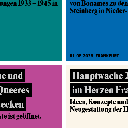
ungen 1933 – 1945 in
von Bonames zu den
Steinberg in Nieder
01.08.2026, FRANKFURT
ne und
Hauptwache 2.
 Queeres
im Herzen Fr
Ideen, Konzepte un
decken
Neugestaltung der 
e ist geöffnet.