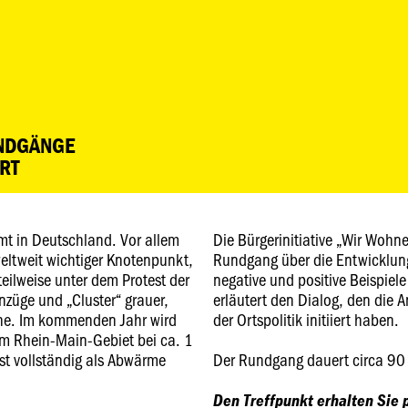
UNDGÄNGE
RT
t in Deutschland. Vor allem
Die Bürgerinitiative „Wir Wohne
weltweit wichtiger Knotenpunkt,
Rundgang über die Entwicklunge
eilweise unter dem Protest der
negative und positive Beispiel
züge und „Cluster“ grauer,
erläutert den Dialog, den die 
he. Im kommenden Jahr wird
der Ortspolitik initiiert haben.
 im Rhein-Main-Gebiet bei ca. 1
ast vollständig als Abwärme
Der Rundgang dauert circa 90
Den Treffpunkt erhalten Sie p