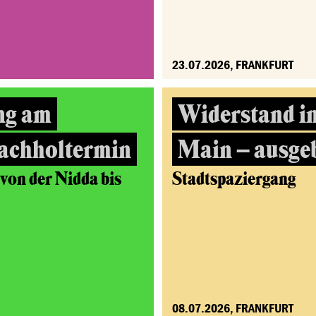
23.07.2026, FRANKFURT
ng am
Widerstand i
achholtermin
Main – ausge
on der Nidda bis
Stadtspaziergang
08.07.2026, FRANKFURT