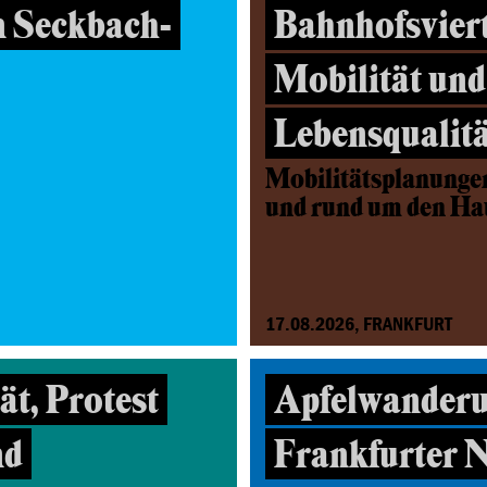
n Seckbach-
Bahnhofsviert
Mobilität und
Lebensqualitä
Mobilitätsplanunge
und rund um den H
17.08.2026, FRANKFURT
t, Protest
Apfelwanderu
nd
Frankfurter 