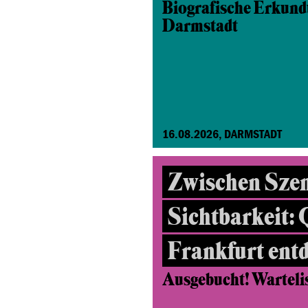
Biografische Erkund
Darmstadt
16.08.2026, DARMSTADT
Zwischen Sze
Sichtbarkeit:
Frankfurt ent
Ausgebucht! Wartelist