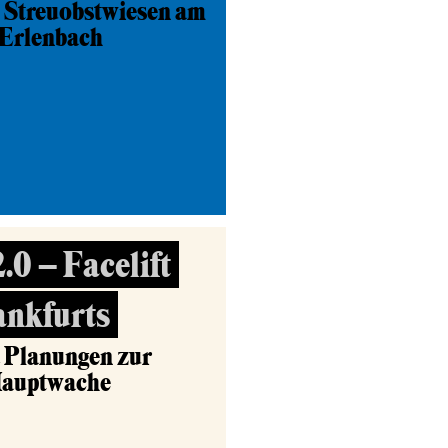
 Streuobstwiesen am
-Erlenbach
0 – Facelift
ankfurts
d Planungen zur
Hauptwache