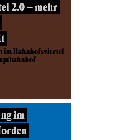
el 2.0 – mehr
t
n im Bahnhofsviertel
auptbahnhof
ng im
Norden