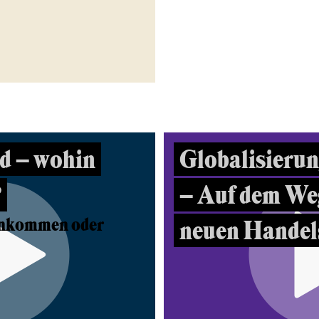
d – wohin
Globalisierun
?
– Auf dem Weg
inkommen oder
neuen Handel