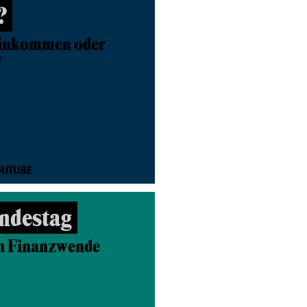
?
einkommen oder
?
OUTUBE
ndestag
en Finanzwende