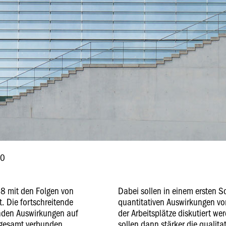
.0
18 mit den Folgen von
Dabei sollen in einem ersten S
t. Die fortschreitende
quantitativen Auswirkungen von
henden Auswirkungen auf
der Arbeitsplätze diskutiert we
nsgesamt verbunden.
sollen dann stärker die qualit