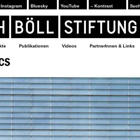
Instagram
Bluesky
YouTube
– Kontrast
kte
Publikationen
Videos
PartnerInnen & Links
CS