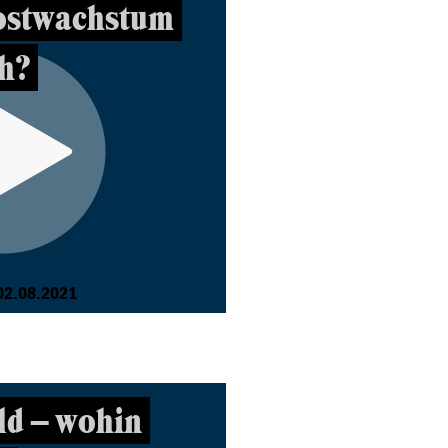
ostwachstum
h?
02.08.2021
ld – wohin