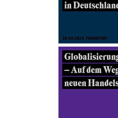
in Deutschlan
19.04.2024, FRANKFURT
Globalisierung
– Auf dem Weg
neuen Handels