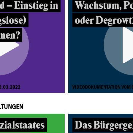
 – Einstieg in
Wachstum, P
gslose)
oder Degrowt
men?
9.03.2022
VIDEODOKUMENTATION VOM 
LTUNGEN
zialstaates
Das Bürgerge