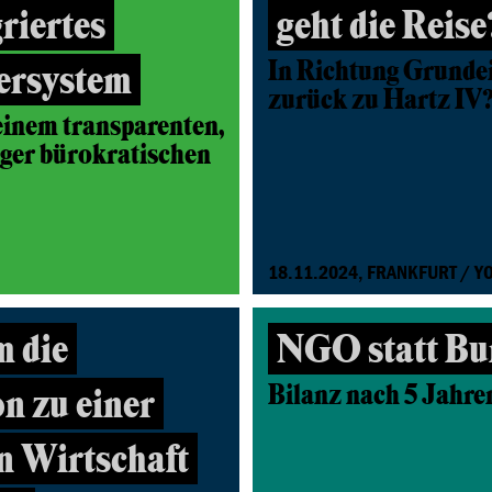
griertes
geht die Reise
In Richtung Grund
ersystem
zurück zu Hartz IV
inem transparenten,
iger bürokratischen
18.11.2024, FRANKFURT / Y
m die
NGO statt Bu
Bilanz nach 5 Jahr
n zu einer
n Wirtschaft