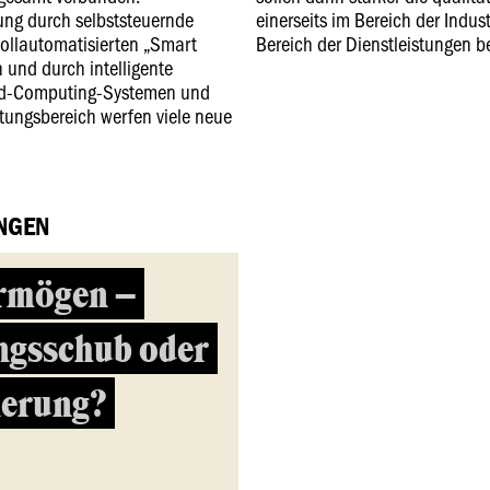
rung durch selbststeuernde
einerseits im Bereich der Indus
vollautomatisierten „Smart
Bereich der Dienstleistungen b
 und durch intelligente
ud-Computing-Systemen und
stungsbereich werfen viele neue
NGEN
rmögen –
ngsschub oder
ierung?