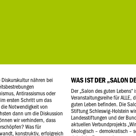
WAS IST DER „SALON D
 Diskurskultur nähren bei
eitsbestrebungen
Der „Salon des guten Lebens“ is
ismus, Antirassismus oder
Veranstaltungsreihe für ALLE, 
 im ersten Schritt um das
guten Leben befinden. Die Salo
 die Notwendigkeit von
Stiftung Schleswig-Holstein wi
hsten dann um die Diskussion
Landesstiftungen und der Bun
önnen wir verhindern, dass
aktuellen Verbundprojekts „Wi
 erschöpfen? Was für
ökologisch – demokratisch – so
andt, konstruktiv, erfolgreich