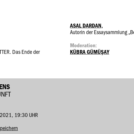
ASAL DARDAN,
Autorin der Essaysammlung „Be
Moderation:
TTER. Das Ende der
KÜBRA GÜMÜŞAY
BENS
UNFT
2021, 19:30 UHR
speichern