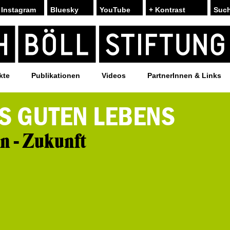
Instagram
Bluesky
YouTube
+ Kontrast
kte
Publikationen
Videos
PartnerInnen & Links
S GUTEN LEBENS
in - Zukunft