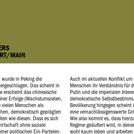
ERS
URT/MAIN
 wurde in Peking die
Auch im aktuellen Konflikt um 
ergeschlagen. Das scheint in
Menschen ihr Verständnis für 
te erscheint das chinesische
Putin und die imperialen Inter
iner Erfolge (Wachstumsraten,
demokratische Selbstbestimmu
 vielen Menschen als
Bevölkerung hingegen scheint i
ichen, demokratisch geprägten
eine vernachlässigenswerte Grö
iten wie diesen. Dass es sich
Wie also kommt es, dass hierzu
wirtschaft ohne soziale
Regime geäußert wird, in dene
ner politischen Ein-Parteien-
wohl kaum leben und arbeiten 