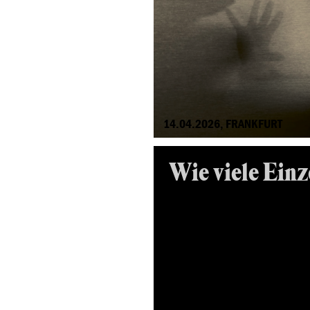
14.04.2026, FRANKFURT
Wie viele Einz
Rechter Terror in H