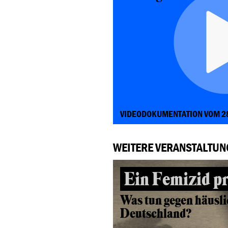
VIDEODOKUMENTATION VOM 2
WEITERE VERANSTALTUN
Ein Femizid p
Was tun gegen häusli
Deutschland?