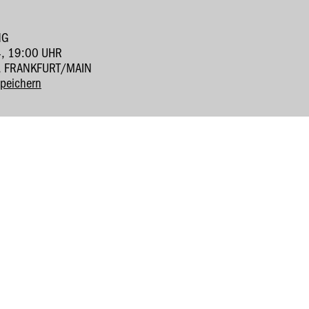
NG
, 19:00 UHR
, FRANKFURT/MAIN
speichern