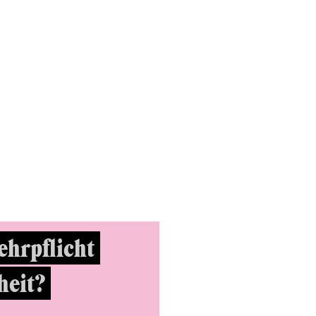
ehrpflicht
heit?