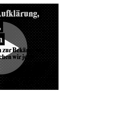
Aufklärung,
,
n
 zur Bekämpfung
hen wir jetzt?
23.03.2021