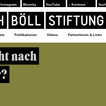
Instagram
Bluesky
YouTube
– Kontrast
kte
Publikationen
Videos
PartnerInnen & Links
ht nach
r?