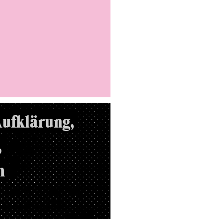
Aufklärung,
,
n
 zur Bekämpfung
hen wir jetzt?