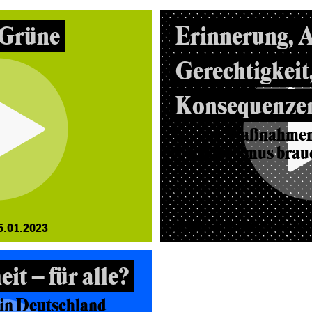
 Grüne
Erinnerung, 
Gerechtigkeit
Konsequenze
Welche Maßnahmen
von Rassismus brauc
5.01.2023
VIDEODOKUMENTATION VOM 
it – für alle?
 in Deutschland