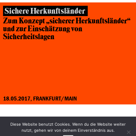
Sichere Herkunftsländer
Zum Konzept „sicherer Herkunftsländer“
und zur Einschätzung von
Sicherheitslagen
18.05.2017, FRANKFURT/MAIN
Diese Website benutzt Cookies. Wenn du die Website weiter
Facebook
Bluesky
nutzt, gehen wir von deinem Einverständnis aus.
Instagram
YouTube